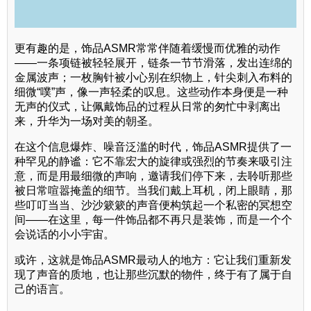
更有趣的是，饰品ASMR常常伴随着缓慢而优雅的动作
——一条项链被轻轻展开，链条一节节滑落，发出连绵的
金属波声；一枚胸针被小心别在织物上，针尖刺入布料的
细微“噗”声，像一声轻柔的叹息。这些动作本身便是一种
无声的仪式，让佩戴饰品的过程从日常的匆忙中剥离出
来，升华为一场对美的朝圣。
在这个信息爆炸、噪音泛滥的时代，饰品ASMR提供了一
种罕见的静谧：它不靠宏大的旋律或强烈的节奏来吸引注
意，而是用最细微的声响，邀请我们停下来，去聆听那些
被日常喧嚣掩盖的细节。当我们戴上耳机，闭上眼睛，那
些叮叮当当、沙沙簌簌的声音便构筑起一个私密的冥想空
间——在这里，每一件饰品都不再只是装饰，而是一个个
会说话的小小宇宙。
或许，这就是饰品ASMR最动人的地方：它让我们重新发
现了声音的质地，也让那些沉默的物件，终于有了属于自
己的语言。