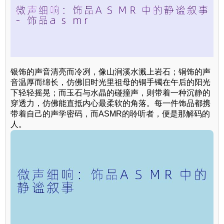
银饰的声音清亮而冷冽，像山涧溪水溅上岩石；铜饰的声
音温厚而绵长，仿佛旧时光里祖母的铜手镯在午后的阳光
下轻轻摇晃；而玉石与水晶的碰撞声，则带着一种沉静的
穿透力，仿佛能直抵内心最柔软的角落。每一件饰品都携
带着自己的声学密码，而ASMR的聆听者，便是那解码的
人。