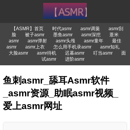
【ASMR】首页
时代asmr
asmr调羹
asmr刮
脸
被子asmr
墨鱼asmr
asmr深挖
薏米
asmr
asmr弹射
asmr头颅
asmr童年
最佳
asmr
asmr上衣
怎么用手机录asmr
asmr知礼
大脸asmr
asmr待机
迟暮asmr
叮当asmr
面
试asmr
进阶asmr
鱼刺asmr_舔耳Asmr软件
_asmr资源_助眠asmr视频_
爱上asmr网址