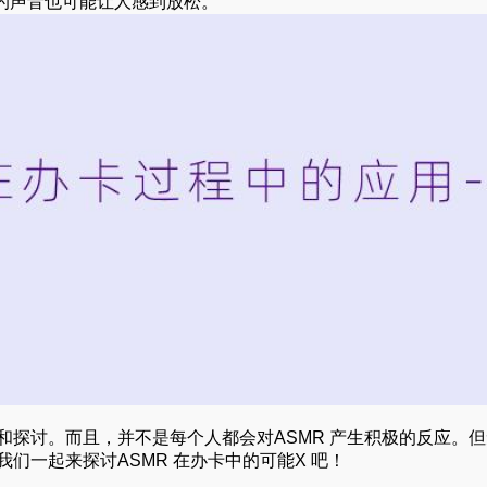
的声音也可能让人感到放松。
和探讨。而且，并不是每个人都会对ASMR 产生积极的反应。
们一起来探讨ASMR 在办卡中的可能X 吧！