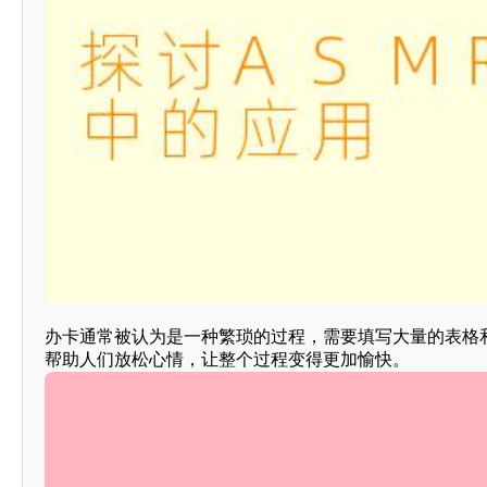
办卡通常被认为是一种繁琐的过程，需要填写大量的表格
帮助人们放松心情，让整个过程变得更加愉快。