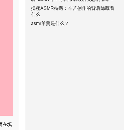
揭秘ASMR待遇：辛苦创作的背后隐藏着
什么
asmr羊羹是什么？
而在填