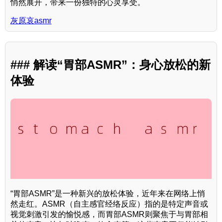
悄然展开，带来一份独特的心灵享受。
灰原哀asmr
### 解读“胃部ASMR”：身心放松的新
体验
“胃部ASMR”是一种新兴的放松体验，近年来在网络上悄
然走红。ASMR（自主感官经络反应）指的是特定声音或
视觉刺激引发的愉悦感，而胃部ASMR则聚焦于与胃部相