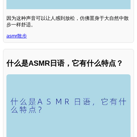
因为这种声音可以让人感到放松，仿佛置身于大自然中散
步一样舒适。
asmr散步
什么是ASMR日语，它有什么特点？