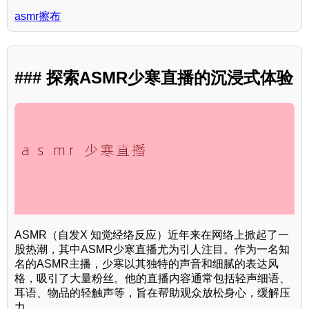
asmr擦布
### 探索ASMR少寒直播的沉浸式体验
ASMR（自发X 知觉经络反应）近年来在网络上掀起了一
股热潮，其中ASMR少寒直播尤为引人注目。作为一名知
名的ASMR主播，少寒以其独特的声音和细腻的表达风
格，吸引了大量粉丝。他的直播内容通常包括轻声细语、
耳语、物品的轻触声等，旨在帮助观众放松身心，缓解压
力。