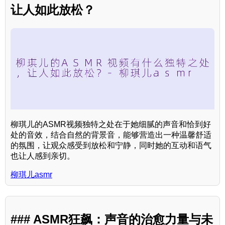
让人如此放松？
柳琪儿的ASMR视频独特之处在于她细腻的声音和恰到好
处的音效，结合自然的背景音，能够营造出一种温馨舒适
的氛围，让观众感受到放松和宁静，同时她的互动和语气
也让人感到亲切。
柳琪儿asmr
### ASMR狂飙：声音的治愈力量与未