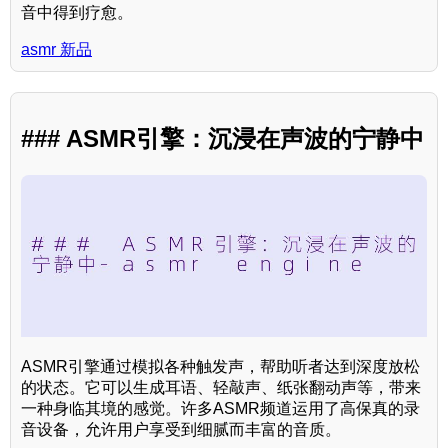
音中得到疗愈。
asmr 新品
### ASMR引擎：沉浸在声波的宁静中
ASMR引擎通过模拟各种触发声，帮助听者达到深度放松
的状态。它可以生成耳语、轻敲声、纸张翻动声等，带来
一种身临其境的感觉。许多ASMR频道运用了高保真的录
音设备，允许用户享受到细腻而丰富的音质。