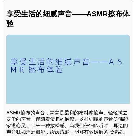
享受生活的细腻声音——ASMR擦布体
验
ASMR擦布的声音，常常是柔和的布料摩擦声、轻轻拭去
灰尘的声音，伴随着清脆的触感。这样细腻的声音仿佛能
渗透心灵，带来一种放松感。当我们仔细聆听时，耳边的
声音犹如涓涓细流，缓缓流淌，能够有效缓解紧张情绪。