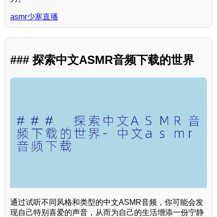
asmr少寒直播
### 探索中文ASMR音频下载的世界
通过试听不同风格和类型的中文ASMR音频，你可能会发
现自己特别喜爱的声音，从而为自己的生活增添一份宁静