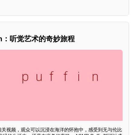
uffin：听觉艺术的奇妙旅程
in的相关视频，观众可以沉浸在海洋的怀抱中，感受到无与伦比