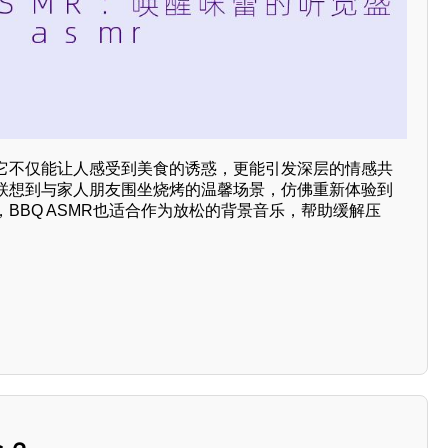
它不仅能让人感受到美食的诱惑，更能引发深层的情感共
联想到与家人朋友围坐烧烤的温馨场景，仿佛重新体验到
BBQ ASMR也适合作为放松的背景音乐，帮助缓解压