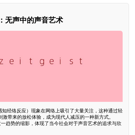
eist：无声中的声音艺术
 感知经络反应）现象在网络上吸引了大量关注，这种通过轻
刺激带来的放松体验，成为现代人减压的一种新方式。
st”正是这一趋势的缩影，体现了当今社会对于声音艺术的追求与欣