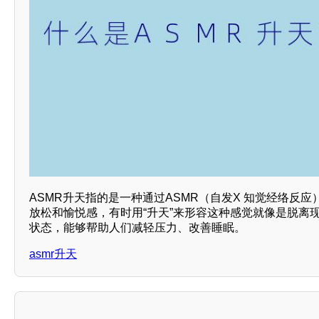
ASMR升天指的是一种通过ASMR（自发X 知觉经络反
放松和愉悦感，有时用“升天”来形容这种感觉就像是脱离
状态，能够帮助人们减轻压力、改善睡眠。
asmr升天