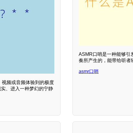
ASMR口哨是一种能够引
奏所产生的，能带给听者
asmr口哨
应）视频或音频体验到的极度
现实、进入一种梦幻的宁静