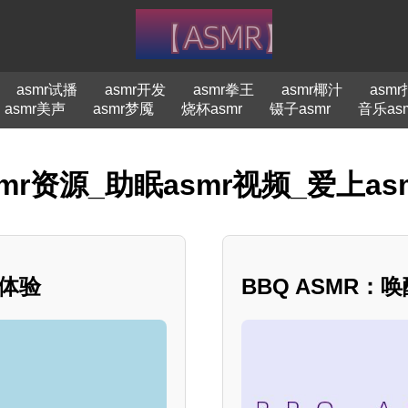
asmr试播
asmr开发
asmr拳王
asmr椰汁
asm
asmr美声
asmr梦魇
烧杯asmr
镊子asmr
音乐as
smr资源_助眠asmr视频_爱上as
妙体验
BBQ ASMR