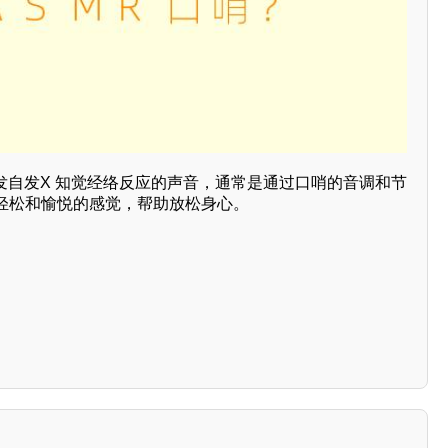
发自发X 知觉经络反应的声音，通常是通过口哨的音调和节
轻松和愉悦的感觉，帮助放松身心。