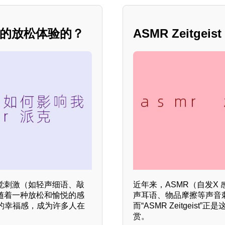
们的放松体验的？
ASMR Zeitg
觉刺激（如轻声细语、敲
近年来，ASMR（自发X
随着一种放松和愉悦的感
声耳语、物品摩擦等声音
的幸福感，成为许多人在
而“ASMR Zeitgei
赏。