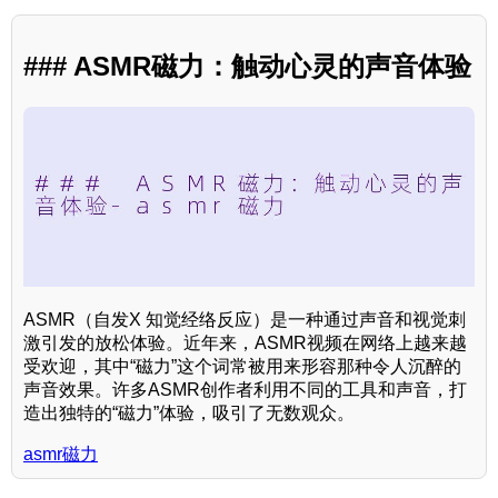
### ASMR磁力：触动心灵的声音体验
ASMR（自发X 知觉经络反应）是一种通过声音和视觉刺
激引发的放松体验。近年来，ASMR视频在网络上越来越
受欢迎，其中“磁力”这个词常被用来形容那种令人沉醉的
声音效果。许多ASMR创作者利用不同的工具和声音，打
造出独特的“磁力”体验，吸引了无数观众。
asmr磁力