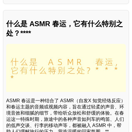
什么是 ASMR 春运，它有什么特别之
处？****
ASMR 春运是一种结合了 ASMR（自发X 知觉经络反应）
和春运主题的音频或视频内容，旨在通过轻柔的声音、环
境音效和细腻的细节，带给听众放松和舒缓的体验。在春
运这一特殊时期，旅途中的各种声音如列车的鸣笛、人们
的低声交谈、行李的移动声等，都被融入 ASMR 中，帮
助人们缓解旅行的压力，营造温暖的回家氛围。**