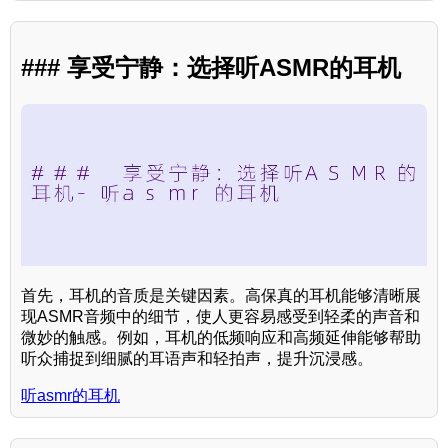
### 享受宁静：选择听ASMR的耳机
首先，耳机的音质是关键因素。高保真的耳机能够清晰展
现ASMR音频中的细节，使人更容易感受到轻柔的声音和
微妙的触感。例如，耳机的低频响应和高频延伸能够帮助
听众捕捉到细腻的耳语声和轻拍声，提升沉浸感。
听asmr的耳机