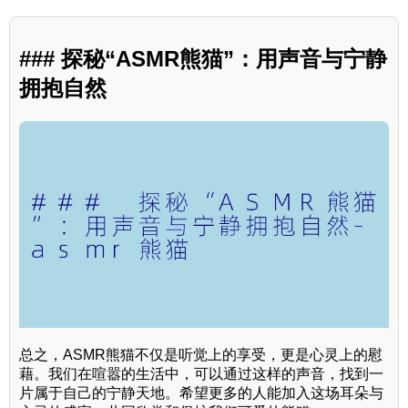
### 探秘“ASMR熊猫”：用声音与宁静
拥抱自然
总之，ASMR熊猫不仅是听觉上的享受，更是心灵上的慰
藉。我们在喧嚣的生活中，可以通过这样的声音，找到一
片属于自己的宁静天地。希望更多的人能加入这场耳朵与