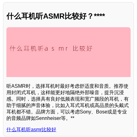
什么耳机听ASMR比较好？****
听ASMR时，选择耳机时最好考虑舒适度和音质。推荐使
用封闭式耳机，这样能更好地隔绝外部噪音，提升沉浸
感。同时，选择具有良好低频表现和宽广频段的耳机，有
助于细腻的声音体验，比如入耳式耳机或高品质的头戴式
耳机都不错。品牌方面，可以考虑Sony、Bose或是专业
的音频品牌如Sennheiser等。**
什么耳机听asmr比较好