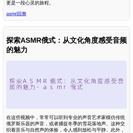
更是一段心灵的旅程。
asmr回溯
探索ASMR俄式：从文化角度感受音频
的魅力
在这些视频中，常常可以听到专业的声音艺术家模仿传统
俄罗斯乐器的声音，或者捕捉冬季的雪花落地声。这种交
织着音乐与自然声的体验，令人感到放松与平静。此外，