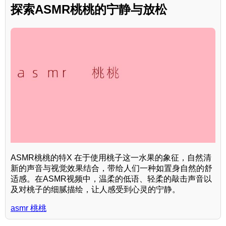
探索ASMR桃桃的宁静与放松
ASMR桃桃的特X 在于使用桃子这一水果的象征，自然清
新的声音与视觉效果结合，带给人们一种如置身自然的舒
适感。在ASMR视频中，温柔的低语、轻柔的敲击声音以
及对桃子的细腻描绘，让人感受到心灵的宁静。
asmr 桃桃