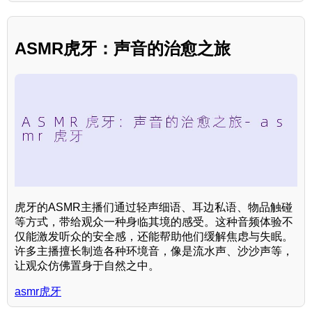
ASMR虎牙：声音的治愈之旅
虎牙的ASMR主播们通过轻声细语、耳边私语、物品触碰
等方式，带给观众一种身临其境的感受。这种音频体验不
仅能激发听众的安全感，还能帮助他们缓解焦虑与失眠。
许多主播擅长制造各种环境音，像是流水声、沙沙声等，
让观众仿佛置身于自然之中。
asmr虎牙