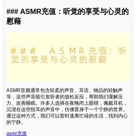
### ASMR充值：听觉的享受与心灵的
慰藉
ASMR音频通常包含轻柔的声音、耳语、物品的轻触声
等，这些声音能引发听者的放松反应，帮助我们缓解压
力、改善睡眠。许多人选择在夜晚闭上眼睛，佩戴耳机，
沉浸在这些悦耳的声音中，仿佛置身于一个宁静的世界。
通过这种方式，我们可以暂时逃离忙碌的生活，找到内心
的宁静。
asmr充值