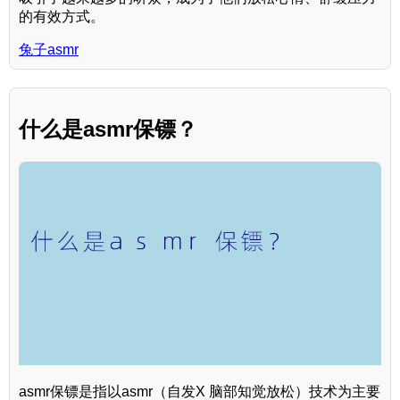
的有效方式。
兔子asmr
什么是asmr保镖？
asmr保镖是指以asmr（自发X 脑部知觉放松）技术为主要