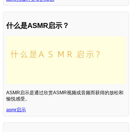
什么是ASMR启示？
ASMR启示是通过欣赏ASMR视频或音频而获得的放松和
愉悦感受。
asmr启示