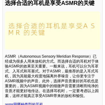
选择合适的耳机是享受ASMR的关键
ASMR（Autonomous Sensory Meridian Response）已
经成为很多人用来放松的方式。而选择合适的耳机对于体
验ASMR的效果至关重要。一般来说，耳机可以分为耳罩
式、入耳式和耳塞式。对于ASMR，最推荐的是入耳式耳
机，因为其能最大程度地隔离外界噪音，让你更专注于
ASMR视频中的声音。此外，选择声音质量好的耳机也是
重要的，因为ASMR视频中的细微声音需要清晰而纯净的
音质才能更好地传达。在选择耳机时，一定要考虑以上因
素，这样才能真正享受ASMR带来的放松和愉悦。
asmr用哪种类型的耳机