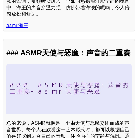
腻的语调，引领听众进入一个如同悠扬海洋般宁静的氛围
中。海王的声音穿透力强，仿佛带着海浪的呢喃，令人倍
感放松和舒适。
asmr 海王
### ASMR天使与恶魔：声音的二重奏
总的来说，ASMR就像是一个由天使与恶魔交织而成的声
音世界。每个人在欣赏这一艺术形式时，都可以根据自己
的喜好找到适合自己的音频，体验内心的宁静与混乱。通