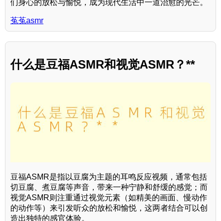
们身心的放松与愉悦，成为现代生活中一道治愈的光芒。
菟菟asmr
什么是豆福ASMR和视觉ASMR？**
豆福ASMR是指以豆腐为主题的耳鸣反应视频，通常包括
切豆腐、煮豆腐等声音，带来一种宁静和舒缓的感觉；而
视觉ASMR则注重通过视觉元素（如精美的画面、慢动作
的动作等）来引发听众的放松和愉悦，这两者结合可以创
造出独特的感官体验。