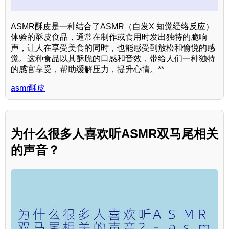
ASMR酥皮是一种结合了ASMR（自发X 知觉经络反应）
体验的酥皮食品，通常在制作或食用时发出独特的脆响
声，让人在享受美食的同时，也能感受到放松和愉悦的感
觉。这种食品以其酥脆的口感和音效，带给人们一种独特
的感官享受，帮助缓解压力，提升心情。**
asmr酥皮
为什么很多人喜欢听ASMR双马尾相关
的声音？