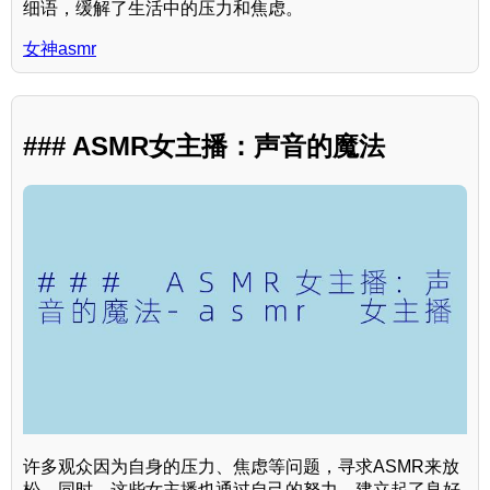
细语，缓解了生活中的压力和焦虑。
女神asmr
### ASMR女主播：声音的魔法
许多观众因为自身的压力、焦虑等问题，寻求ASMR来放
松。同时，这些女主播也通过自己的努力，建立起了良好