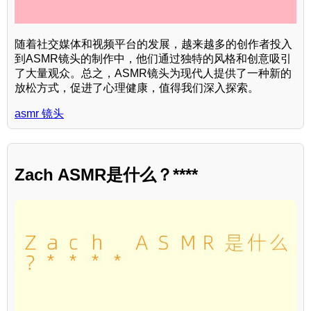
随着社交媒体和视频平台的发展，越来越多的创作者投入
到ASMR镜头的制作中，他们通过独特的风格和创意吸引
了大量观众。总之，ASMR镜头为现代人提供了一种新的
放松方式，促进了心理健康，值得我们深入探索。
asmr 镜头
Zach ASMR是什么？****