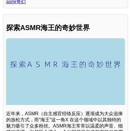
asmr奇幻
探索ASMR海王的奇妙世界
近年来，ASMR（自主感官经络反应）逐渐成为大众追捧
的放松方式，而“海王”这一角X 在这个领域中以其独特的
魅力吸引了众多粉丝。ASMR海王常常以温柔的声音、细