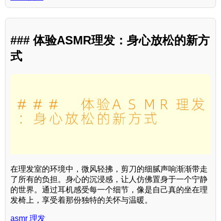
### 体验ASMR理发：身心放松的新方
式
在理发室的环境中，微风轻拂，剪刀的细腻声响渐渐带走
了所有的负担。身心的沉浸感，让人仿佛置身于一个宁静
的世界。通过耳机感受每一个细节，像是自己真的坐在理
发椅上，享受着那份独特的关怀与温暖。
asmr 理发