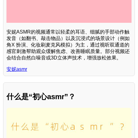
安妮ASMR的视频通常以轻柔的耳语、细腻的手部动作触
发音（如翻书、敲击物品）以及沉浸式的场景设计（例如
角X 扮演、化妆刷麦克风模拟）为主，通过视听双通道的
感官刺激帮助观众缓解焦虑、改善睡眠质量。部分视频还
会结合自然白噪音或3D立体声技术，增强放松效果。
安妮asmr
什么是“初心asmr”？