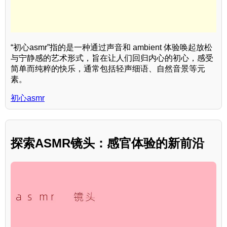
“初心asmr”指的是一种通过声音和 ambient 体验唤起放松
与宁静感的艺术形式，旨在让人们回归内心的初心，感受
简单而纯粹的快乐，通常包括轻声细语、自然音景等元
素。
初心asmr
探索ASMR镜头：感官体验的新前沿