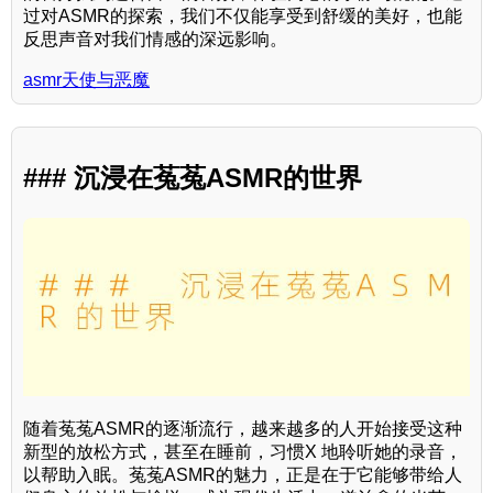
过对ASMR的探索，我们不仅能享受到舒缓的美好，也能
反思声音对我们情感的深远影响。
asmr天使与恶魔
### 沉浸在菟菟ASMR的世界
随着菟菟ASMR的逐渐流行，越来越多的人开始接受这种
新型的放松方式，甚至在睡前，习惯X 地聆听她的录音，
以帮助入眠。菟菟ASMR的魅力，正是在于它能够带给人