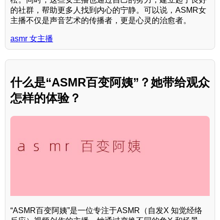
的社群，帮助更多人找到内心的宁静。可以说，ASMR女
主播不仅是声音艺术的传播者，更是心灵的治愈者。
asmr 女主播
什么是“ASMR百变阿姨”？她带给观众
怎样的体验？
“ASMR百变阿姨”是一位专注于ASMR（自发X 知觉经络