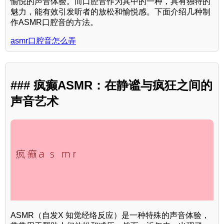
愉悦的声音体验。而口腔音作为其中的一种，具有独特的
魅力，能有效引发听者的放松和愉悦感。下面介绍几种制
作ASMR口腔音的方法。
asmr口腔音怎么弄
### 疯癫ASMR：在静谧与疯狂之间的
声音艺术
ASMR（自发X 知觉经络反应）是一种特殊的声音体验，