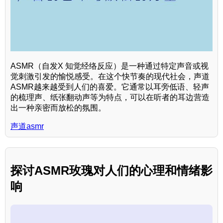
ASMR（自发X 知觉经络反应）是一种通过特定声音或视
觉刺激引发的愉悦感受。在这个快节奏的现代社会，声道
ASMR越来越受到人们的喜爱。它通常以耳旁低语、轻声
的梳理声、纸张翻动声等为特点，可以在听者的耳边营造
出一种亲密而放松的氛围。
声道asmr
探讨ASMR玫瑰对人们的心理和情绪影
响