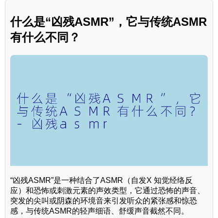
什么是“凶残ASMR”，它与传统ASMR
有什么不同？
“凶残ASMR”是一种结合了ASMR（自发X 知觉经络反
应）和恐怖或刺激元素的声效类型，它通过恐怖的声音、
突发的尖叫或阴森的环境音来引发听众的紧张感和惊恐
感，与传统ASMR的轻声细语、舒缓声音截然不同。