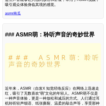
吸引观众体验身临其境的感觉。
asmr南瓜
### ASMR萌：聆听声音的奇妙世界
近年来，ASMR（自发X 知觉经络反应）在网络上迅速走
红，吸引了无数喜欢“萌”文化的年轻人。ASMR萌不仅是
一种声音体验，更是一种放松和减压的方式。人们通过耳
机聆听轻声细语、纸张撕裂、温柔的敲击声等，享受那种