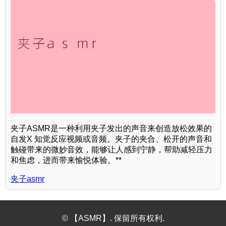
夹子ASMR是一种利用夹子发出的声音来创造放松效果的
自发X 知觉反应视频或音频。夹子的夹合、松开的声音和
触碰带来的微妙音效，能够让人感到宁静，帮助减轻压力
和焦虑，进而带来愉悦体验。**
夹子asmr
© 【ASMR】. 保留所有权利.