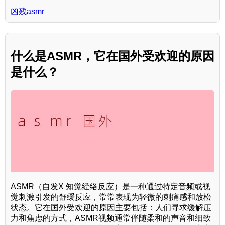
凶残asmr
什么是ASMR，它在国外受欢迎的原因
是什么？
ASMR（自发X 知觉经络反应）是一种通过特定音频或视
觉刺激引发的舒缓反应，常常表现为轻微的刺痛感和放松
状态。它在国外受欢迎的原因主要包括：人们寻求缓解压
力和焦虑的方式，ASMR视频通常伴随柔和的声音和细致