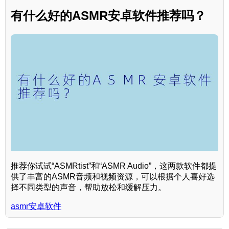
有什么好的ASMR安卓软件推荐吗？
推荐你试试“ASMRtist”和“ASMR Audio”，这两款软件都提
供了丰富的ASMR音频和视频资源，可以根据个人喜好选
择不同类型的声音，帮助放松和缓解压力。
asmr安卓软件