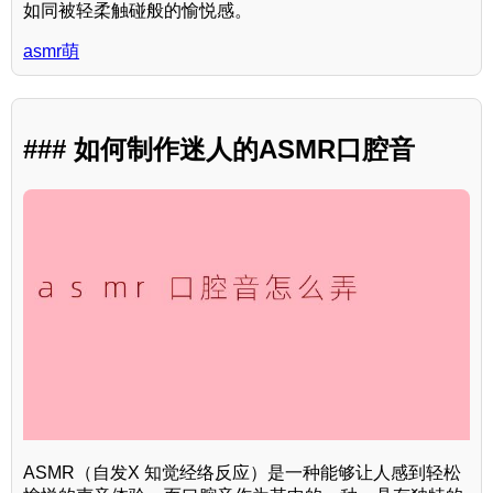
如同被轻柔触碰般的愉悦感。
asmr萌
### 如何制作迷人的ASMR口腔音
ASMR（自发X 知觉经络反应）是一种能够让人感到轻松