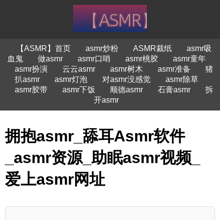
【ASMR】首页
asmr炒粉
ASMR裁纸
asmr吸
血鬼
做asmr
asmr口哨
asmr桃胶
asmr童年
asmr扮演
云云asmr
asmr树木
asmr准备
猪
扒asmr
asmr灯泡
对asmr没感觉
asmr除草
asmr胶带
asmr下饭
顺德asmr
石膏asmr
拆
开asmr
拥抱asmr_舔耳Asmr软件
_asmr资源_助眠asmr视频_
爱上asmr网址