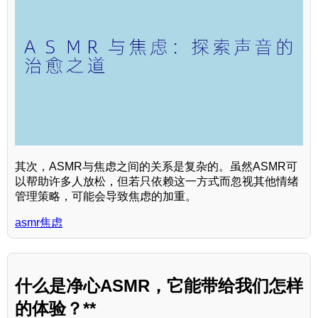
其次，ASMR与焦虑之间的关系是复杂的。虽然ASMR可
以帮助许多人放松，但若只依赖这一方式而忽视其他情绪
管理策略，可能会导致焦虑的加重。
asmr焦虑
什么是净心ASMR，它能带给我们怎样
的体验？**