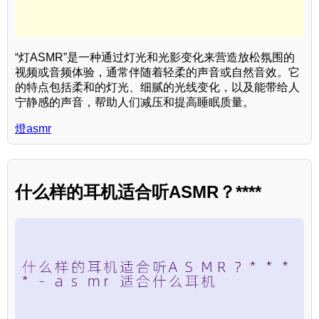
“灯ASMR”是一种通过灯光和光影变化来营造放松氛围的
视频或音频体验，通常伴随着轻柔的声音或自然音效。它
的特点包括柔和的灯光、细腻的光线变化，以及能带给人
宁静感的声音，帮助人们减压和提高睡眠质量。
燈asmr
什么样的耳机适合听ASMR？****