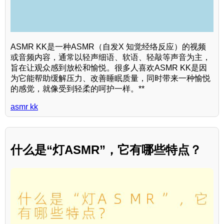
ASMR KK是一种ASMR（自发X 知觉经络反应）的视频
或音频内容，通常以轻声细语、软语、轻敲等声音为主，
旨在让观众感到放松和愉悦。很多人喜欢ASMR KK是因
为它能帮助缓解压力、改善睡眠质量，同时带来一种愉悦
的感觉，就像受到轻柔的呵护一样。**
asmr kk
什么是“灯ASMR”，它有哪些特点？