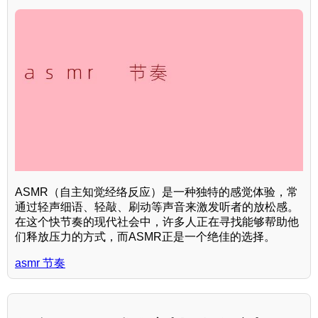
ASMR（自主知觉经络反应）是一种独特的感觉体验，常
通过轻声细语、轻敲、刷动等声音来激发听者的放松感。
在这个快节奏的现代社会中，许多人正在寻找能够帮助他
们释放压力的方式，而ASMR正是一个绝佳的选择。
asmr 节奏