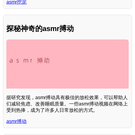
asmr挖泥
探秘神奇的asmr搏动
据研究发现，asmr搏动具有极佳的放松效果，可以帮助人
们减轻焦虑、改善睡眠质量。一些asmr搏动视频在网络上
受到热捧，成为了许多人日常放松的方式。
asmr搏动