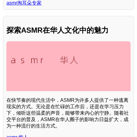
asmr掏耳朵专家
探索ASMR在华人文化中的魅力
在快节奏的现代生活中，ASMR为许多人提供了一种逃离
现实的方式。无论是在忙碌的工作后，还是在学习压力
下，倾听这些温柔的声音，能够带来内心的宁静。随着社
交平台的普及，ASMR在华人圈子的影响力日益扩大，成
为一种流行的生活方式。