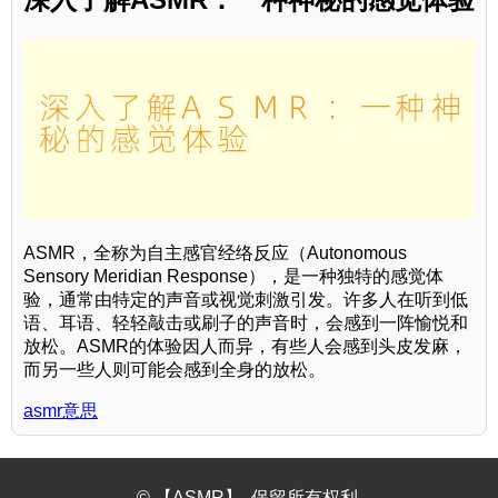
ASMR，全称为自主感官经络反应（Autonomous
Sensory Meridian Response），是一种独特的感觉体
验，通常由特定的声音或视觉刺激引发。许多人在听到低
语、耳语、轻轻敲击或刷子的声音时，会感到一阵愉悦和
放松。ASMR的体验因人而异，有些人会感到头皮发麻，
而另一些人则可能会感到全身的放松。
asmr意思
© 【ASMR】. 保留所有权利.