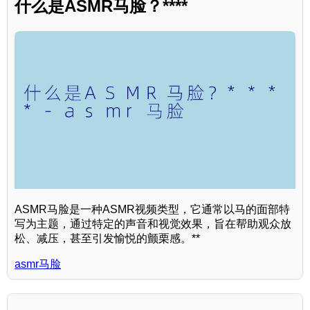
什么是ASMR马脸？****
ASMR马脸是一种ASMR视频类型，它通常以马的面部特
写为主题，通过特定的声音和视觉效果，旨在帮助观众放
松、减压，甚至引发愉悦的颤栗感。**
asmr马脸