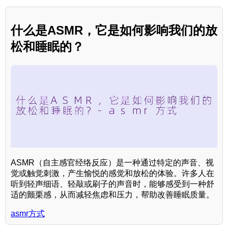
什么是ASMR，它是如何影响我们的放
松和睡眠的？
ASMR（自主感官经络反应）是一种通过特定的声音、视
觉或触觉刺激，产生愉悦的感觉和放松的体验。许多人在
听到轻声细语、轻敲或刷子的声音时，能够感受到一种舒
适的颤栗感，从而减轻焦虑和压力，帮助改善睡眠质量。
asmr方式