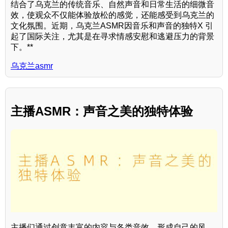
结合了乌克兰的传统音乐、自然声音和日常生活的细微音
效，使观众不仅能体验放松的感觉，还能感受到乌克兰的
文化氛围。近期，乌克兰ASMR因音乐和声音的独特X 引
起了国际关注，尤其是在寻求情感安慰和逃避压力的背景
下。**
乌克兰asmr
主播ASMR：声音之美的独特体验
主播们通过创意丰富的内容与各类音效，形成自己的风