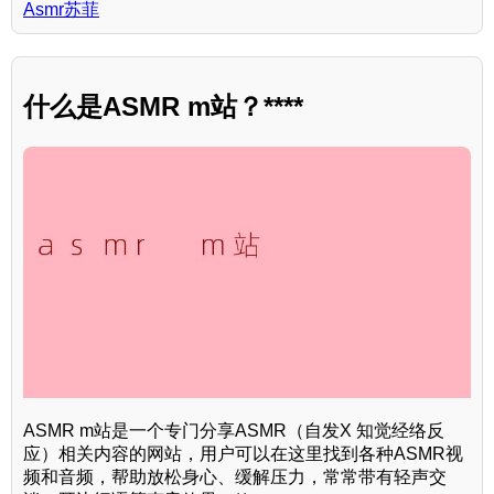
Asmr苏菲
什么是ASMR m站？****
ASMR m站是一个专门分享ASMR（自发X 知觉经络反
应）相关内容的网站，用户可以在这里找到各种ASMR视
频和音频，帮助放松身心、缓解压力，常常带有轻声交