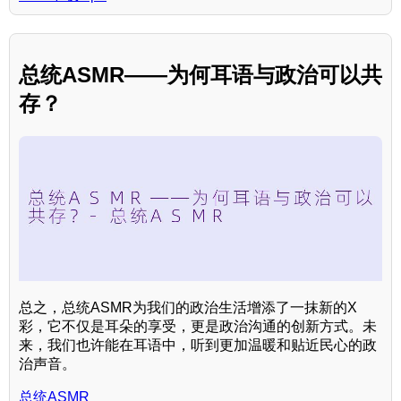
总统ASMR——为何耳语与政治可以共
存？
总之，总统ASMR为我们的政治生活增添了一抹新的X
彩，它不仅是耳朵的享受，更是政治沟通的创新方式。未
来，我们也许能在耳语中，听到更加温暖和贴近民心的政
治声音。
总统ASMR