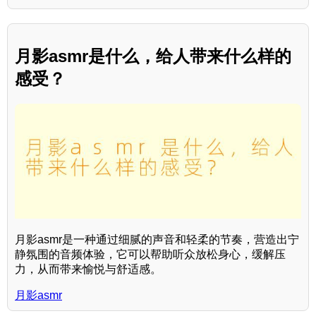
月影asmr是什么，给人带来什么样的
感受？
月影asmr是一种通过细腻的声音和轻柔的节奏，营造出宁
静氛围的音频体验，它可以帮助听众放松身心，缓解压
力，从而带来愉悦与舒适感。
月影asmr