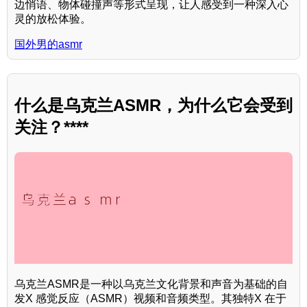
边悄语、物体碰撞声等形式呈现，让人感受到一种深入心
灵的放松体验。
国外男的asmr
什么是乌克兰ASMR，为什么它会受到
关注？****
乌克兰ASMR是一种以乌克兰文化背景和声音为基础的自
发X 感觉反应（ASMR）视频和音频类型。其独特X 在于