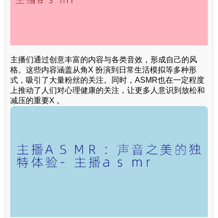
主播们通过创意丰富的内容与各类音效，形成自己的风
格。这些内容涵盖从角X 扮演到日常生活模拟等多种形
式，吸引了大量粉丝的关注。同时，ASMR也在一定程度
上推动了人们对心理健康的关注，让更多人意识到放松和
减压的重要X 。