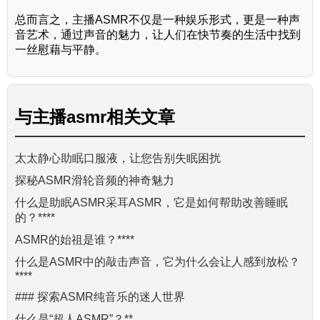
总而言之，主播ASMR不仅是一种娱乐形式，更是一种声
音艺术，通过声音的魅力，让人们在快节奏的生活中找到
一丝慰藉与平静。
与
主播asmr
相关文章
太太静心助眠口服液，让您告别失眠困扰
探秘ASMR滑轮音频的神奇魅力
什么是助眠ASMR采耳ASMR，它是如何帮助改善睡眠
的？****
ASMR的始祖是谁？****
什么是ASMR中的敲击声音，它为什么会让人感到放松？
****
### 探索ASMR纯音乐的迷人世界
什么是“超人ASMR”？**