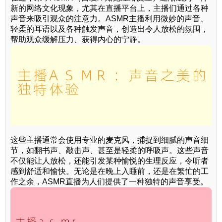
新的网络文化现象，尤其在直播平台上，主播们通过各种
声音来吸引观众的注意力。ASMR主播利用微妙的声音、
轻柔的耳语以及各种触发声音，创造出令人放松的氛围，
帮助观众缓解压力、获得内心的宁静。
这些主播通常会使用专业的麦克风，捕捉到细腻的声音细
节，如翻书声、敲击声、甚至是轻柔的呼吸声。这些声音
不仅能让人放松，还能引发某种愉悦的生理反应，令听者
感到舒适和愉快。无论是在晚上入睡前，还是在繁忙的工
作之余，ASMR直播为人们提供了一种独特的声音享受。