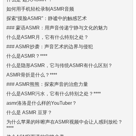
如何用手机轻松录制ASMR音频
探索“摸脸ASMR”：静谧中的触感艺术
### 蒙语ASMR：用声音传递宁静与文化的魅力
什么是ASMR月，它有什么特别之处？
### ASMR抄袭：声音艺术的边界与侵犯
什么是ASMR？****
什么是隐形ASMR，它与传统ASMR有什么区别？
ASMR骨折是什么？****
### ASMR熊熊：探索声音的治愈力量
什么是ASMR污水，它有什么特别之处？****
asmr洛洛是什么样的YouTuber？
什么是 ASMR 豆芽？
为什么苹果的咔嚓声在ASMR视频中会让人感到放松？
****