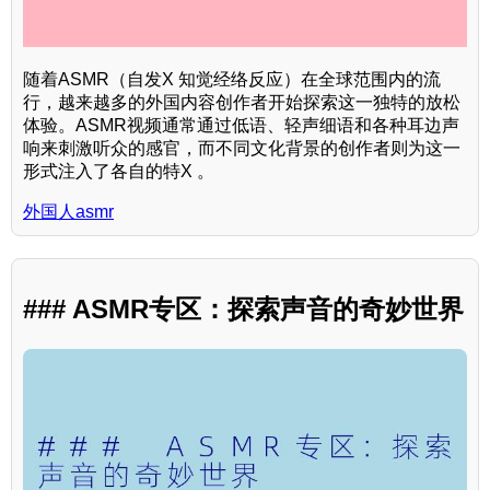
随着ASMR（自发X 知觉经络反应）在全球范围内的流
行，越来越多的外国内容创作者开始探索这一独特的放松
体验。ASMR视频通常通过低语、轻声细语和各种耳边声
响来刺激听众的感官，而不同文化背景的创作者则为这一
形式注入了各自的特X 。
外国人asmr
### ASMR专区：探索声音的奇妙世界