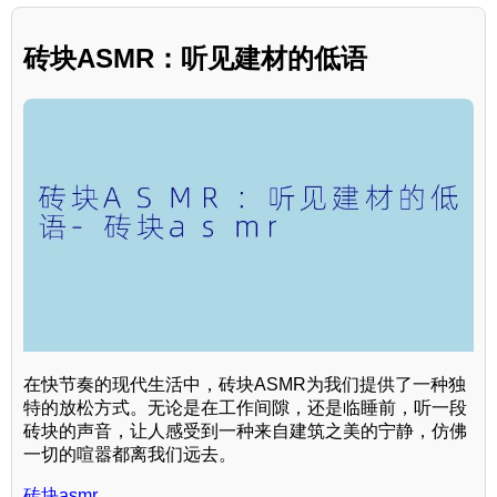
砖块ASMR：听见建材的低语
在快节奏的现代生活中，砖块ASMR为我们提供了一种独
特的放松方式。无论是在工作间隙，还是临睡前，听一段
砖块的声音，让人感受到一种来自建筑之美的宁静，仿佛
一切的喧嚣都离我们远去。
砖块asmr