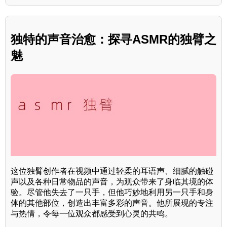
独特的声音治愈：探寻ASMR的独臂之
魅
这位独臂创作者在视频中通过轻柔的耳语声、细腻的触碰
声以及各种日常物品的声音，为观众带来了身临其境的体
验。尽管他失去了一只手，但他巧妙地利用另一只手和身
体的其他部位，创造出丰富多彩的声音。他所展现的专注
与热情，令每一位观众都感受到心灵的共鸣。