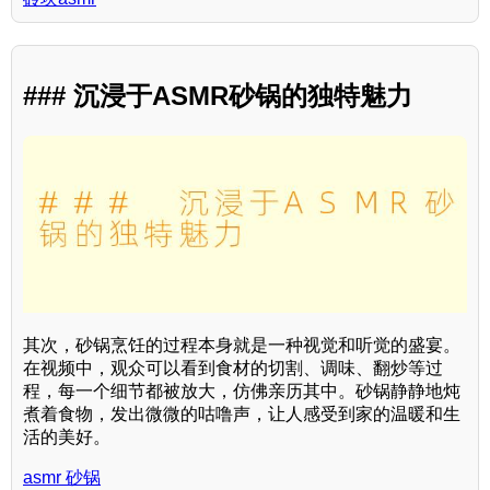
### 沉浸于ASMR砂锅的独特魅力
其次，砂锅烹饪的过程本身就是一种视觉和听觉的盛宴。
在视频中，观众可以看到食材的切割、调味、翻炒等过
程，每一个细节都被放大，仿佛亲历其中。砂锅静静地炖
煮着食物，发出微微的咕噜声，让人感受到家的温暖和生
活的美好。
asmr 砂锅