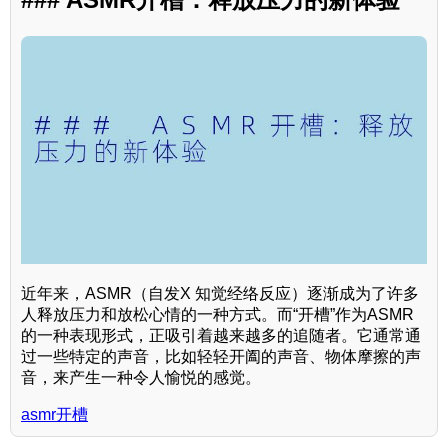
近年来，ASMR（自发X 知觉经络反应）逐渐成为了许多
人释放压力和放松心情的一种方式。而“开槽”作为ASMR
的一种表现形式，正吸引着越来越多的追随者。它通常通
过一些特定的声音，比如轻轻开阖的声音、物体摩擦的声
音，来产生一种令人愉悦的感觉。
asmr开槽