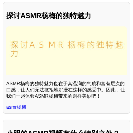
探讨ASMR杨梅的独特魅力
ASMR杨梅的独特魅力也在于其温润的气质和富有层次的
口感，让人们无法抗拒地沉浸在这样的感受中。因此，让
我们一起体验ASMR杨梅带来的别样美妙吧！
asmr杨梅