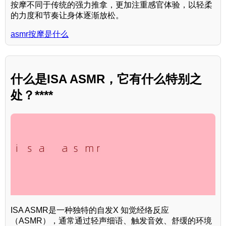
按摩不同于传统的强力推拿，更加注重感官体验，以轻柔
的力度和节奏让身体逐渐放松。
asmr按摩是什么
什么是ISA ASMR，它有什么特别之
处？****
ISA ASMR是一种独特的自发X 知觉经络反应
（ASMR），通常通过轻声细语、触发音效、舒缓的环境