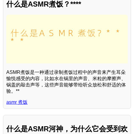
什么是ASMR煮饭？****
ASMR煮饭是一种通过录制煮饭过程中的声音来产生耳朵
愉悦感受的内容，比如水在锅里的声音、米粒的摩擦声、
锅盖的敲击声等，这些声音能够带给听众放松和舒适的体
验。**
asmr 煮饭
什么是ASMR河神，为什么它会受到欢