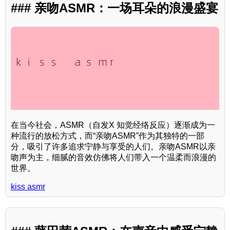
### 亲吻ASMR：一场耳朵的浪漫盛宴
在当今社会，ASMR（自发X 知觉经络反应）逐渐成为一
种流行的放松方式，而“亲吻ASMR”作为其独特的一部
分，吸引了许多追求宁静与享受的人们。亲吻ASMR以亲
吻声为主，细腻的音效仿佛将人们带入一个温柔而浪漫的
世界。
kiss asmr