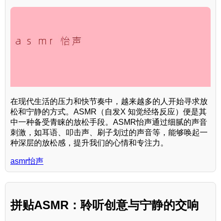
在现代生活的压力和快节奏中，越来越多的人开始寻求放
松和宁静的方式。ASMR（自发X 知觉经络反应）便是其
中一种备受青睐的放松手段。ASMR怡声通过细腻的声音
刺激，如耳语、叩击声、刷子划过的声音等，能够唤起一
种深层的放松感，提升我们的心情和专注力。
asmr怡声
拼贴ASMR：聆听创意与宁静的交响