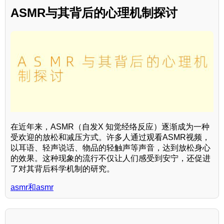
ASMR与其背后的心理机制探讨
在近年来，ASMR（自发X 知觉经络反应）逐渐成为一种
受欢迎的放松和减压方式。许多人通过观看ASMR视频，
以耳语、轻声说话、物品的轻触声等声音，达到放松身心
的效果。这种现象的流行不仅让人们感受到安宁，还促进
了对其背后科学机制的研究。
asmr和asmr