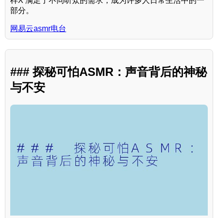
样X 满足了不同听众的需求，成为许多人日常生活中的一
部分。
网易云asmr电台
### 探秘可怕ASMR：声音背后的神秘
与不安