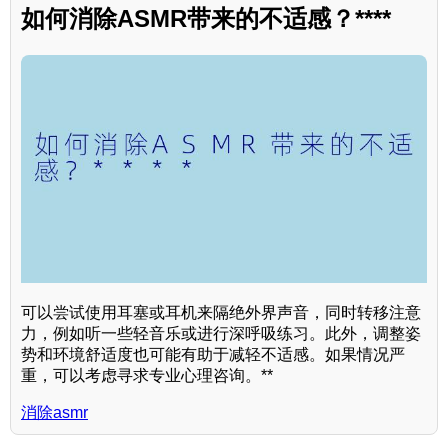
如何消除ASMR带来的不适感？****
可以尝试使用耳塞或耳机来隔绝外界声音，同时转移注意
力，例如听一些轻音乐或进行深呼吸练习。此外，调整姿
势和环境舒适度也可能有助于减轻不适感。如果情况严
重，可以考虑寻求专业心理咨询。**
消除asmr