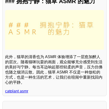
### 拥抱宁静：猫草 ASMR 的魅力
此外，猫草的清香也为 ASMR 体验增添了一层愈加醉人
的层次。随着猫咪玩耍的画面，观众能够充分感受到生活
的美好与宁静。每当耳边响起那些轻柔的声音，压力仿佛
也随之烟消云散。因此，猫草 ASMR 不仅是一种放松的
方式，也是一种生活的艺术，让我们在喧闹中重新找回内
心的平静。
catplant asmr