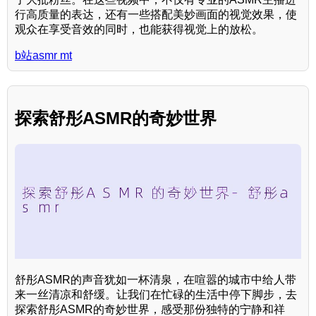
行高质量的表达，还有一些搭配美妙画面的视觉效果，使
观众在享受音效的同时，也能获得视觉上的放松。
b站asmr mt
探索舒彤ASMR的奇妙世界
舒彤ASMR的声音犹如一杯清泉，在喧嚣的城市中给人带
来一丝清凉和舒缓。让我们在忙碌的生活中停下脚步，去
探索舒彤ASMR的奇妙世界，感受那份独特的宁静和祥