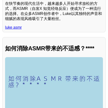
在快节奏的现代生活中，越来越多人开始寻求放松的方
式，而ASMR（自发X 知觉经络反应）便成为了一种流行
的选择。在众多ASMR创作者中，Luke以其独特的声音和
细腻的表现风格吸引了大量粉丝。
luke asmr
如何消除ASMR带来的不适感？****