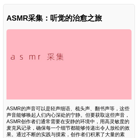
ASMR采集：听觉的治愈之旅
ASMR的声音可以是轻声细语、梳头声、翻书声等，这些
声音能够唤起人们内心深处的宁静。但要获取这些声音，
ASMR创作者们通常需要在安静的环境中，用高灵敏度的
麦克风记录，确保每一个细节都能够传递出令人放松的效
果。通过不断的实践与摸索，创作者们积累了大量的素