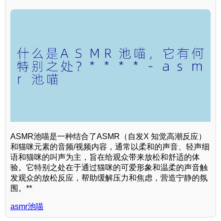
ASMR池喵是一种结合了ASMR（自发X 知觉高潮反应）
和猫咪元素的音频/视频内容，通常以柔和的声音、轻声细
语和猫咪的叫声为主，旨在给观众带来放松和舒适的体
验。它特别之处在于通过猫咪的可爱形象和温柔的声音触
发观众的放松反应，帮助缓解压力和焦虑，营造宁静的氛
围。**
asmr池喵