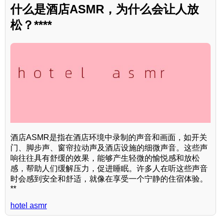
什么是酒店ASMR，为什么会让人放
松？****
酒店ASMR是指在酒店环境中录制的声音和画面，如开关
门、脚步声、窗帘拉动声及酒店设施的细微声音。这些声
响往往具有舒缓的效果，能够产生轻微的愉悦感和放松
感，帮助人们缓解压力，促进睡眠。许多人在听这些声音
时会感到安全和舒适，就像在享受一个宁静的住宿体验。
**
hotel asmr