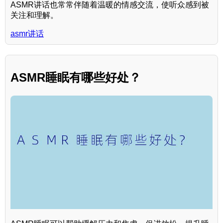
ASMR讲话也常常伴随着温暖的情感交流，使听众感到被
关注和理解。
asmr讲话
ASMR睡眠有哪些好处？