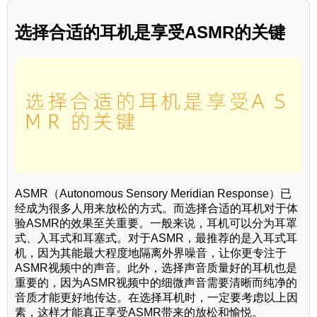
选择合适的耳机是享受ASMR的关键
ASMR（Autonomous Sensory Meridian Response）已
经成为很多人用来放松的方式。而选择合适的耳机对于体
验ASMR的效果至关重要。一般来说，耳机可以分为耳罩
式、入耳式和耳塞式。对于ASMR，最推荐的是入耳式耳
机，因为其能最大程度地隔离外界噪音，让你更专注于
ASMR视频中的声音。此外，选择声音质量好的耳机也是
重要的，因为ASMR视频中的细微声音需要清晰而纯净的
音质才能更好地传达。在选择耳机时，一定要考虑以上因
素，这样才能真正享受ASMR带来的放松和愉悦。