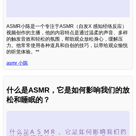
ASMR小陈是一个专注于ASMR（自发X 感知经络反应）
视频创作的主播，他的内容特点是通过温柔的声音、多样
的触发音效和轻松的氛围，帮助观众放松身心，缓解压
力。他常常使用各种道具和自创的技巧，以带给观众愉悦
的听觉体验。**
asmr 小陈
什么是ASMR，它是如何影响我们的放
松和睡眠的？