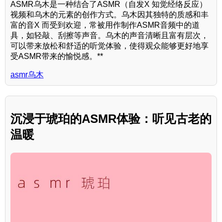
ASMR乌木是一种结合了ASMR（自发X 知觉经络反应）
视频和乌木的元素的创作方式。乌木因其独特的质感和丰
富的音X 而受到欢迎，常被用作制作ASMR音频中的道
具，如轻敲、刮擦等声音。乌木的声音清晰且富有层次，
可以带来放松和舒适的听觉体验，使得观众能够更好地享
受ASMR带来的愉悦感。**
asmr乌木
沉浸于琥珀的ASMR体验：听见古老的
温暖