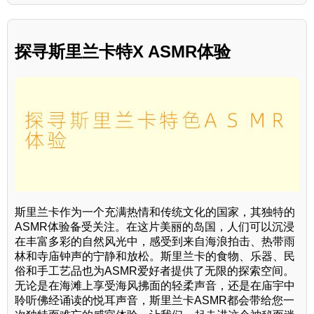
探寻斯里兰卡特X ASMR体验
斯里兰卡作为一个充满热情和传统文化的国家，其独特的
ASMR体验备受关注。在这片美丽的岛国，人们可以沉浸
在丰富多彩的自然风光中，感受到来自海浪拍击、热带雨
林和寺庙钟声的宁静和放松。斯里兰卡的食物、乐器、民
俗和手工艺品也为ASMR爱好者提供了无限的探索空间。
无论是在海滩上享受海风拂面的轻柔声音，还是在庙宇中
聆听佛经诵读的悦耳声音，斯里兰卡ASMR都会带给您一