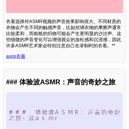
衣着选择对ASMR视频的声音效果影响很大。不同材质的
衣物会产生不同的触感声音，比如丝绸衣物的摩擦声通常
比较柔和，而粗糙的织物可能会产生更明显的沙沙声。这
些细微的声音变化可以增强观众的放松感和沉浸感，因此
许多ASMR艺术家会特别注意自己在录制时的衣着。**
asmr衣着
### 体验波ASMR：声音的奇妙之旅