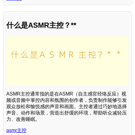
什么是ASMR主控？**
ASMR主控通常指的是在ASMR（自主感官经络反应）视
频或音频中掌控内容和氛围的创作者，负责制作能够引发
观众放松和愉悦感的声音和画面。主控者通过巧妙地选择
声音、动作和场景，营造出舒缓的环境，帮助听众减轻压
力、改善睡眠。
asmr主控