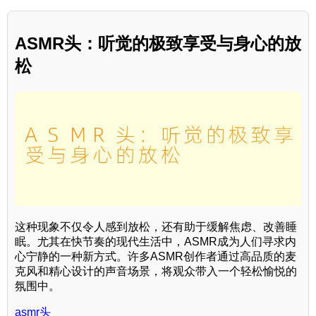
ASMR头：听觉的极致享受与身心的放
松
这种现象不仅令人感到放松，还有助于缓解焦虑、改善睡
眠。尤其在快节奏的现代生活中，ASMR成为人们寻求内
心宁静的一种新方式。许多ASMR创作者通过高品质的麦
克风和精心设计的声音场景，将观众带入一个轻松愉悦的
氛围中。
asmr头