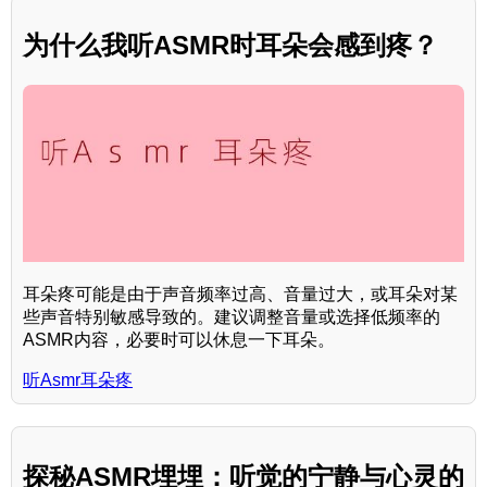
为什么我听ASMR时耳朵会感到疼？
耳朵疼可能是由于声音频率过高、音量过大，或耳朵对某
些声音特别敏感导致的。建议调整音量或选择低频率的
ASMR内容，必要时可以休息一下耳朵。
听Asmr耳朵疼
探秘ASMR埋埋：听觉的宁静与心灵的