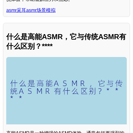
asmr采耳asmr场景模拟
什么是高能ASMR，它与传统ASMR有
什么区别？****