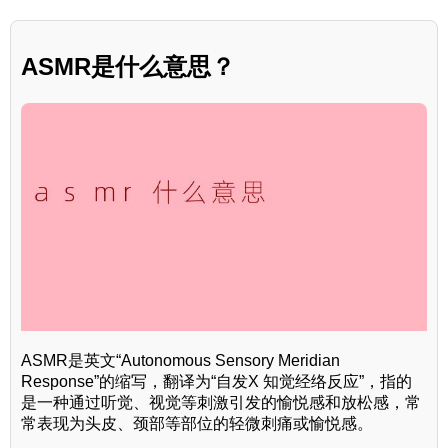
ASMR是什么意思？
ASMR是英文“Autonomous Sensory Meridian
Response”的缩写，翻译为“自发X 知觉经络反应”，指的
是一种通过听觉、视觉等刺激引发的愉悦感和放松感，常
常表现为头皮、颈部等部位的轻微刺痛或愉悦感。