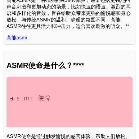
高能ASMR是一种增强的ASMR体验，通常包括更强烈的
声音刺激和更加动态的场景，比如快速的语速、激烈的耳
语和多样化的音效，旨在给听众带来更强的愉悦感和身心
放松。与传统ASMR的温和、静谧的氛围不同，高能
ASMR往往更具活力和冲击力，适合喜欢刺激的听众。**
高能asmr
ASMR使命是什么？****
ASMR使命是通过触发愉悦的感官体验，帮助人们放松、