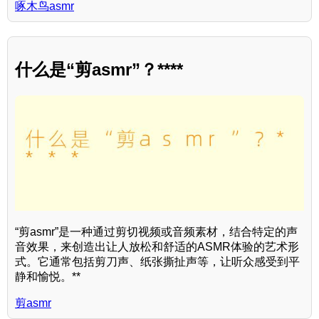
啄木鸟asmr
什么是“剪asmr”？****
“剪asmr”是一种通过剪切视频或音频素材，结合特定的声
音效果，来创造出让人放松和舒适的ASMR体验的艺术形
式。它通常包括剪刀声、纸张撕扯声等，让听众感受到平
静和愉悦。**
剪asmr