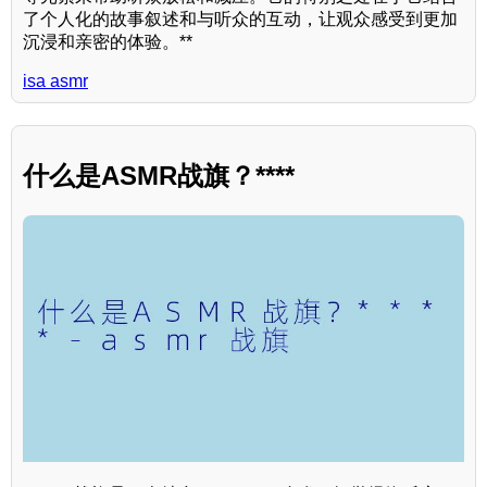
了个人化的故事叙述和与听众的互动，让观众感受到更加
沉浸和亲密的体验。**
isa asmr
什么是ASMR战旗？****