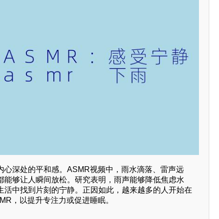
内心深处的平和感。ASMR视频中，雨水滴落、雷声远
都能够让人瞬间放松。研究表明，雨声能够降低焦虑水
生活中找到片刻的宁静。正因如此，越来越多的人开始在
SMR，以提升专注力或促进睡眠。