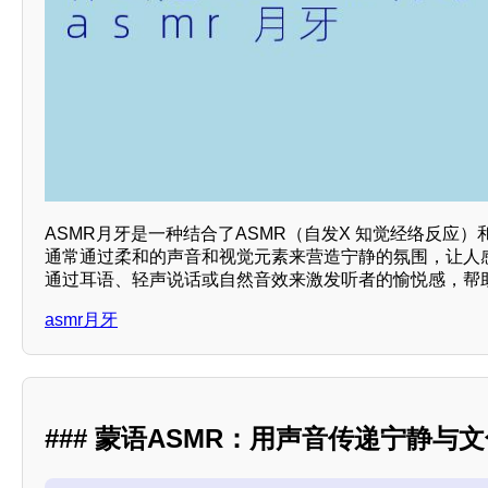
ASMR月牙是一种结合了ASMR（自发X 知觉经络反应）
通常通过柔和的声音和视觉元素来营造宁静的氛围，让人
通过耳语、轻声说话或自然音效来激发听者的愉悦感，帮
asmr月牙
### 蒙语ASMR：用声音传递宁静与