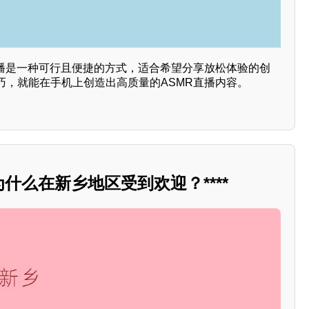
直播是一种可行且便捷的方式，适合希望分享放松体验的创
巧，就能在手机上创造出高质量的ASMR直播内容。
为什么在新乡地区受到欢迎？****