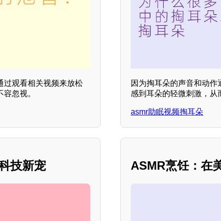
通过观看相关视频来放松
因为掏耳朵的声音和动作
不容忽视。
感到耳朵的轻微刺激，从
asmr助眠视频掏耳朵
的科技新宠
ASMR烹饪：在