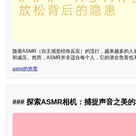
随着ASMR（自主感觉经络反应）的流行，越来越多的人
和减压。然而，ASMR并非适合每个人，它的潜在危害也
asmr的危害
### 探索ASMR相机：捕捉声音之美