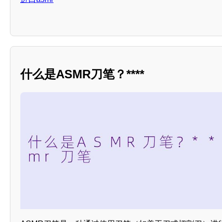
什么是ASMR刀笔？****