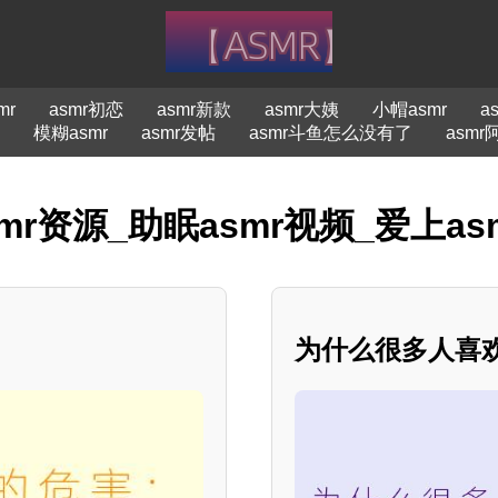
mr
asmr初恋
asmr新款
asmr大姨
小帽asmr
a
模糊asmr
asmr发帖
asmr斗鱼怎么没有了
asmr
smr资源_助眠asmr视频_爱上as
为什么很多人喜