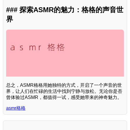
### 探索ASMR的魅力：格格的声音世
界
总之，ASMR格格用她独特的方式，开启了一个声音的世
界，让人们在忙碌的生活中找到宁静与放松。无论你是否
曾体验过ASMR，都值得一试，感受她带来的神奇魅力。
asmr格格