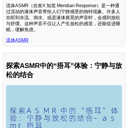
流体ASMR（自发X 知觉 Meridian Response）是一种通
过流动的液体声音带给人们宁静感受的独特现象。许多人
在听到水流、倒水、或是液体摇晃的声音时，会感到放松
与舒缓。这种声音不仅让人产生放松的感觉，还能促进睡
眠，缓解焦虑。
流体ASMR
探索ASMR中的“捂耳”体验：宁静与放
松的结合