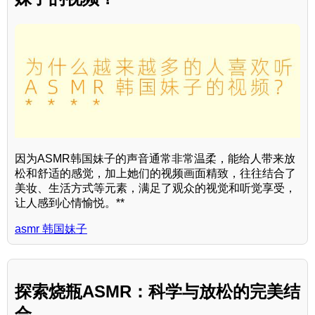
因为ASMR韩国妹子的声音通常非常温柔，能给人带来放
松和舒适的感觉，加上她们的视频画面精致，往往结合了
美妆、生活方式等元素，满足了观众的视觉和听觉享受，
让人感到心情愉悦。**
asmr 韩国妹子
探索烧瓶ASMR：科学与放松的完美结
合