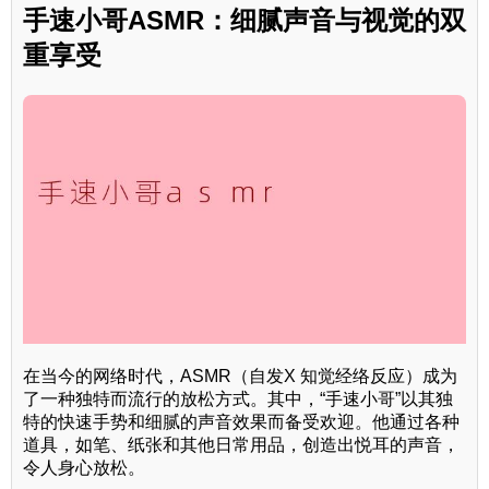
手速小哥ASMR：细腻声音与视觉的双
重享受
在当今的网络时代，ASMR（自发X 知觉经络反应）成为
了一种独特而流行的放松方式。其中，“手速小哥”以其独
特的快速手势和细腻的声音效果而备受欢迎。他通过各种
道具，如笔、纸张和其他日常用品，创造出悦耳的声音，
令人身心放松。