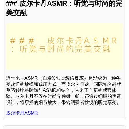
### 皮尔卡丹ASMR：听觉与时尚的完
美交融
近年来，ASMR（自发X 知觉经络反应）逐渐成为一种备
受欢迎的放松和减压方式，而皮尔卡丹这一国际知名品牌
则巧妙地将时尚与ASMR相结合，带来了全新的感官体
验。皮尔卡丹不仅在时尚界独树一帜，还通过细腻的声音
设计，将穿搭的细节放大，带给消费者愉悦的听觉享受。
皮尔卡丹ASMR