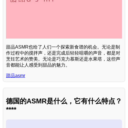
甜品ASMR也给了人们一个探索新食谱的机会。无论是制
作过程中的搅拌声，还是完成后轻轻咀嚼的声音，都是对
烹饪艺术的赞美。无论是巧克力慕斯还是水果塔，这些声
音都能让人感受到甜品的魅力。
甜品asmr
德国的ASMR是什么，它有什么特点？
****