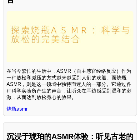
在当今繁忙的生活中，ASMR（自主感官经络反应）作为
一种放松和减压的方式越来越受到人们的欢迎。而烧瓶
ASMR，则是这一领域中独特而迷人的一部分。它通过各
种科学实验所产生的声音，让听众在耳边感受到温和的刺
激，从而达到放松身心的效果。
烧瓶asmr
沉浸于琥珀的ASMR体验：听见古老的