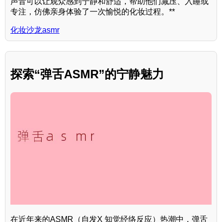
声音可以让观众感到宁静和舒适，帮助他们减压、入睡或
专注，仿佛亲身体验了一次愉悦的化妆过程。**
化妆沙龙asmr
探索“弹舌ASMR”的宁静魅力
在近年来的ASMR（自发X 知觉经络反应）热潮中，弹舌