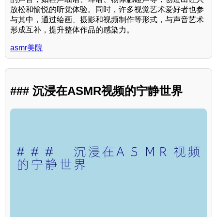
放松和愉悦的听觉体验。同时，许多视觉艺术爱好者也参
与其中，通过绘画、摄影和视频制作等形式，与声音艺术
形成互补，提升整体作品的感染力。
asmr美院
### 沉浸在ASMR视频的宁静世界