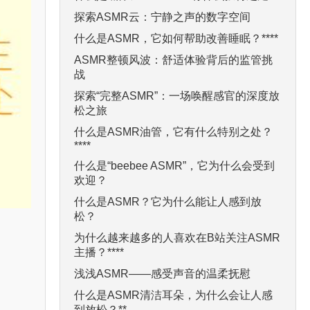
探索ASMR云：宁静之声的数字空间
什么是ASMR，它如何帮助改善睡眠？****
ASMR整顿风波：舒适体验背后的监管挑
战
探索“完整ASMR”：一场唤醒感官的深度放
松之旅
什么是ASMR油管，它有什么特别之处？
****
什么是“beebee ASMR”，它为什么会受到
欢迎？
什么是ASMR？它为什么能让人感到放
松？
为什么越来越多的人喜欢在B站关注ASMR
主播？****
浅浅ASMR——感受声音的温柔抚慰
什么是ASMR清洁耳朵，为什么会让人感
到放松？**