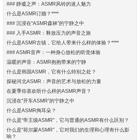
### 静谧之声：ASMR风铃的迷人魅力
什么是ASMR订婚？****
### 沉浸在“ASMR森林”的宁静之中
### 入手ASMR：释放压力的声音之旅
什么是ASMR古镇，它给人带来什么样的体验？****
### ASMR音声：一种身心放松的听觉体验
温暖的声音：ASMR抱抱带来的宁静
什么是韩国ASMR，它有什么特别之处？
探秘河北ASMR：声音的艺术与放松的力量
在夏季你喜欢听什么样的ASMR声音？
沉浸在“开车ASMR”的宁静之中
什么是ASMR掏耳朵？
什么是“帝王级ASMR”，它与普通的ASMR有什么区别？
什么是“荷尔蒙ASMR”，它对我们的生理和心理有什么影
响？