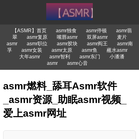
【ASMR】首页
asmr独食
asmr停顿
asmr翡
翠
asmr复原
嘴唇asmr
双屏asmr
麦片
asmr
asmr职位
asmr胶块
asmr阎王
asmr南
孚
asmr女装
asmr太原
asmr鱼
蘸水asmr
大年asmr
asmr智利
asmr东门
小潘潘
asmr
asmr心音
asmr燃料_舔耳Asmr软件
_asmr资源_助眠asmr视频_
爱上asmr网址