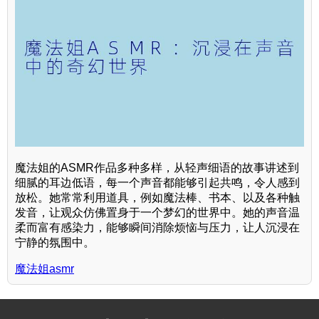
魔法姐的ASMR作品多种多样，从轻声细语的故事讲述到
细腻的耳边低语，每一个声音都能够引起共鸣，令人感到
放松。她常常利用道具，例如魔法棒、书本、以及各种触
发音，让观众仿佛置身于一个梦幻的世界中。她的声音温
柔而富有感染力，能够瞬间消除烦恼与压力，让人沉浸在
宁静的氛围中。
魔法姐asmr