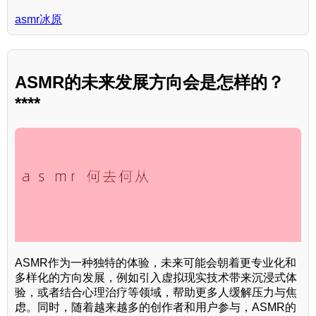
asmr冰原
ASMR的未来发展方向会是怎样的？
****
ASMR作为一种独特的体验，未来可能会朝着更专业化和
多样化的方向发展，例如引入虚拟现实技术带来沉浸式体
验，或者结合心理治疗等领域，帮助更多人缓解压力与焦
虑。同时，随着越来越多的创作者和用户参与，ASMR的