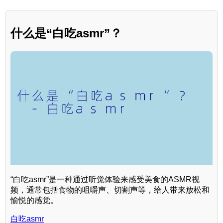
什么是“白吃asmr”？
“白吃asmr”是一种通过听觉体验来感受美食的ASMR视
频，通常包括食物的咀嚼声、切割声等，给人带来放松和
愉悦的感觉。
白吃asmr