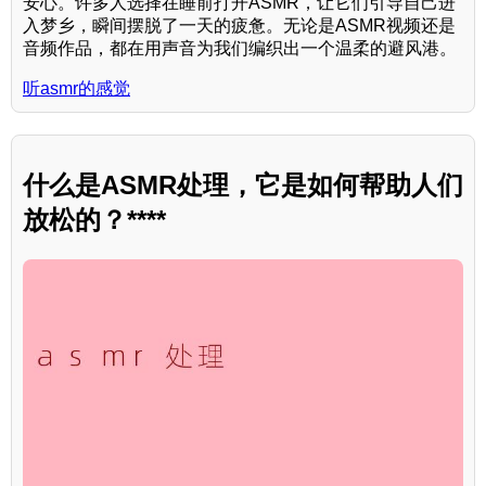
安心。许多人选择在睡前打开ASMR，让它们引导自己进
入梦乡，瞬间摆脱了一天的疲惫。无论是ASMR视频还是
音频作品，都在用声音为我们编织出一个温柔的避风港。
听asmr的感觉
什么是ASMR处理，它是如何帮助人们
放松的？****