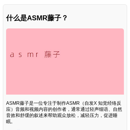
什么是ASMR藤子？
ASMR藤子是一位专注于制作ASMR（自发X 知觉经络反
应）音频和视频内容的创作者，通常通过轻声细语、自然
音效和舒缓的叙述来帮助观众放松，减轻压力，促进睡
眠。