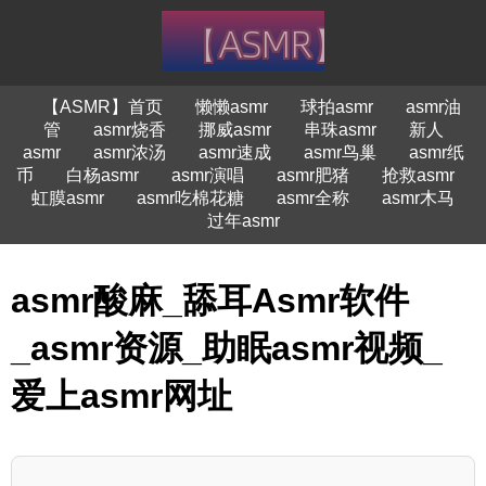
【ASMR】首页
懒懒asmr
球拍asmr
asmr油
管
asmr烧香
挪威asmr
串珠asmr
新人
asmr
asmr浓汤
asmr速成
asmr鸟巢
asmr纸
币
白杨asmr
asmr演唱
asmr肥猪
抢救asmr
虹膜asmr
asmr吃棉花糖
asmr全称
asmr木马
过年asmr
asmr酸麻_舔耳Asmr软件
_asmr资源_助眠asmr视频_
爱上asmr网址