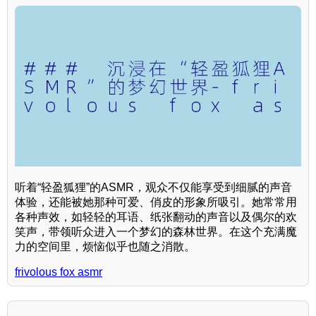
听着“轻盈狐狸”的ASMR，观众不仅能享受到细腻的声音
体验，还能被她那种可爱、俏皮的形象所吸引。她常常用
各种声效，如轻轻的耳语、纸张翻动的声音以及偶尔的欢
笑声，带领听众进入一个梦幻的森林世界。在这个充满魔
力的空间里，烦恼似乎也随之消散。
frivolous fox asmr