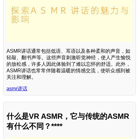
ASMR讲话通常包括低语、耳语以及各种柔和的声音，如
轻敲、翻书声等。这些声音刺激听觉神经，使人产生愉悦
的放松感，许多人因此体验到了难以忘怀的舒适。此外，
ASMR讲话也常常伴随着温暖的情感交流，使听众感到被
关注和理解。
asmr讲话
什么是VR ASMR，它与传统的ASMR
有什么不同？****