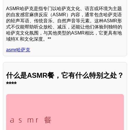
ASMR哈萨克是指专门以哈萨克文化、语言或环境为主题
的自发感官麻痹反应（ASMR）内容，通常包含哈萨克语
的轻声耳语、传统音乐、自然声音等元素。这种ASMR形
式不仅能帮助听众放松、减压，还能让他们体验到独特的
哈萨克文化氛围，与其他类型的ASMR相比，它更具有地
域特X 和文化深度。**
asmr哈萨克
什么是ASMR餐，它有什么特别之处？
****