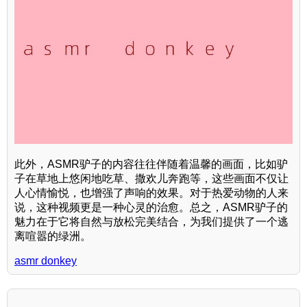
此外，ASMR驴子的内容往往伴随着温馨的画面，比如驴
子在草地上悠闲地吃草、撒欢儿奔跑等，这些画面不仅让
人心情愉悦，也增强了声响的效果。对于热爱动物的人来
说，这种视频更是一种心灵的治愈。总之，ASMR驴子的
魅力在于它将自然与放松完美结合，为我们提供了一个逃
离喧嚣的绿洲。
asmr donkey