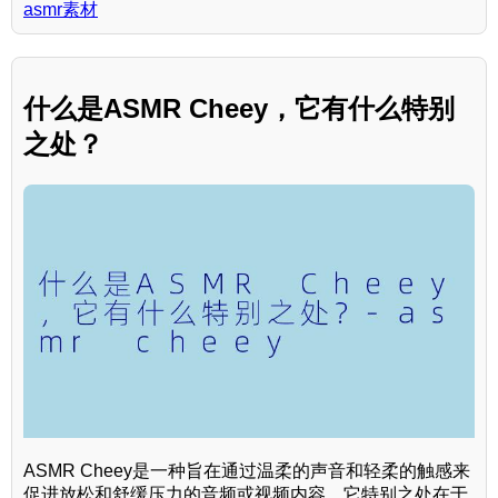
asmr素材
什么是ASMR Cheey，它有什么特别
之处？
ASMR Cheey是一种旨在通过温柔的声音和轻柔的触感来
促进放松和舒缓压力的音频或视频内容。它特别之处在于