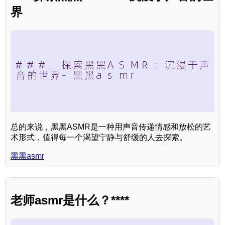
界
总的来说，黑黑ASMR是一种用声音传递情感和放松的艺
术形式，值得每一个渴望宁静与舒缓的人去探索。
黑黑asmr
老师asmr是什么？****