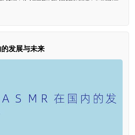
国内的发展与未来