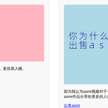
心，更容易入睡。
因为我认为asmr视频对
asmr作品分享给更多的
出售asmr