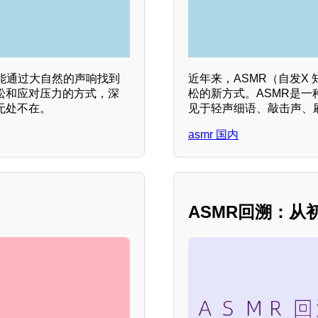
能通过大自然的声响找到
近年来，ASMR（自发X
松和应对压力的方式，深
松的新方式。ASMR是
无处不在。
见于轻声细语、敲击声、
asmr 国内
ASMR回溯：从