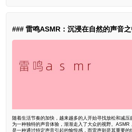
### 雷鸣ASMR：沉浸在自然的声音
随着生活节奏的加快，越来越多的人开始寻找放松和减压的
为一种独特的声音体验，渐渐走入了大众的视野。ASMR，
是一种通过特定声音引起的愉悦感，而雷声则是其重要的