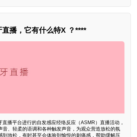
直播，它有什么特X ？****
牙直播平台进行的自发感应经络反应（ASMR）直播活动，
声音、轻柔的语调和各种触发声音，为观众营造放松的氛
感到放松，有时甚至会体验到愉悦的刺痛感，帮助缓解压