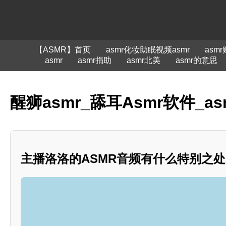
【ASMR】首页
asmr化妆助眠视频asmr
asm
asmr
asmr捐助
asmr北美
asmr的意思
醒狮asmr_舔耳Asmr软件_a
主播洛洛的ASMR音频有什么特别之