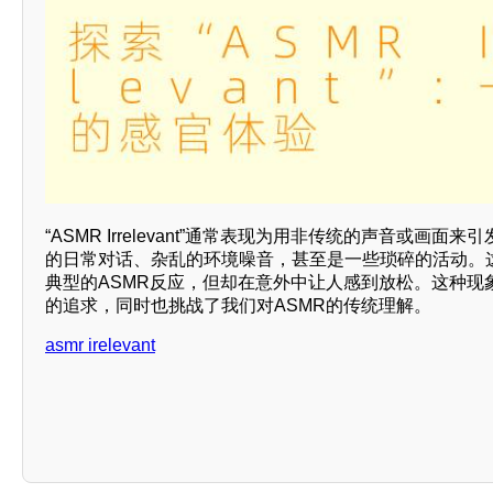
“ASMR Irrelevant”通常表现为用非传统的声音或画
的日常对话、杂乱的环境噪音，甚至是一些琐碎的活动。
典型的ASMR反应，但却在意外中让人感到放松。这种现
的追求，同时也挑战了我们对ASMR的传统理解。
asmr irelevant