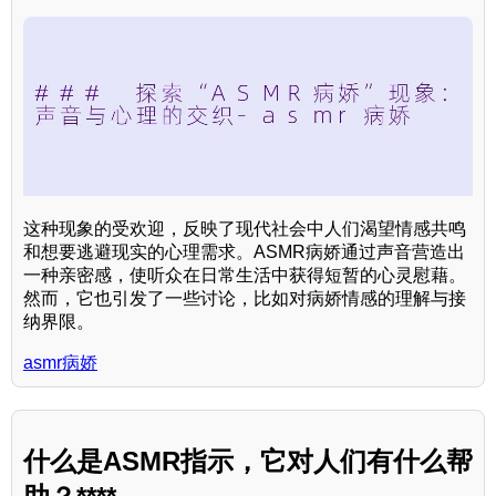
这种现象的受欢迎，反映了现代社会中人们渴望情感共鸣
和想要逃避现实的心理需求。ASMR病娇通过声音营造出
一种亲密感，使听众在日常生活中获得短暂的心灵慰藉。
然而，它也引发了一些讨论，比如对病娇情感的理解与接
纳界限。
asmr病娇
什么是ASMR指示，它对人们有什么帮