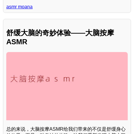
asmr moana
舒缓大脑的奇妙体验——大脑按摩
ASMR
总的来说，大脑按摩ASMR给我们带来的不仅是舒缓身心