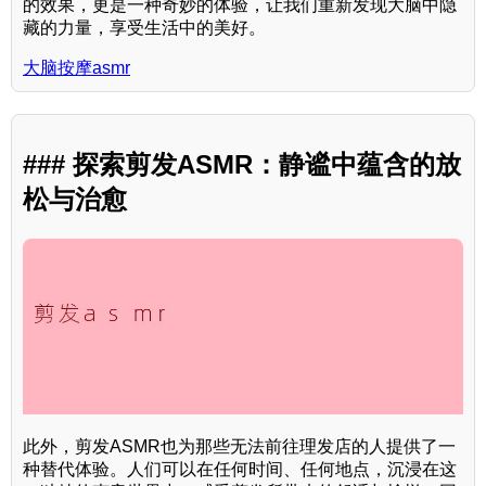
的效果，更是一种奇妙的体验，让我们重新发现大脑中隐
藏的力量，享受生活中的美好。
大脑按摩asmr
### 探索剪发ASMR：静谧中蕴含的放
松与治愈
此外，剪发ASMR也为那些无法前往理发店的人提供了一
种替代体验。人们可以在任何时间、任何地点，沉浸在这