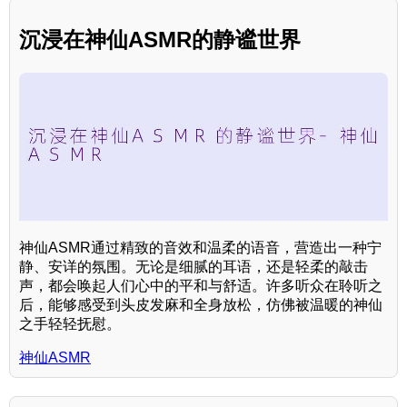
沉浸在神仙ASMR的静谧世界
神仙ASMR通过精致的音效和温柔的语音，营造出一种宁
静、安详的氛围。无论是细腻的耳语，还是轻柔的敲击
声，都会唤起人们心中的平和与舒适。许多听众在聆听之
后，能够感受到头皮发麻和全身放松，仿佛被温暖的神仙
之手轻轻抚慰。
神仙ASMR