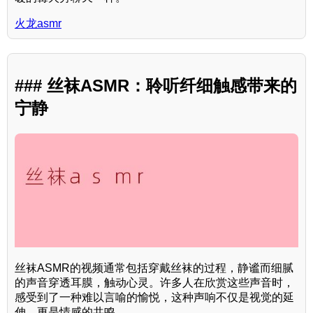
火龙asmr
### 丝袜ASMR：聆听纤细触感带来的
宁静
丝袜ASMR的视频通常包括穿戴丝袜的过程，静谧而细腻
的声音穿透耳膜，触动心灵。许多人在欣赏这些声音时，
感受到了一种难以言喻的愉悦，这种声响不仅是视觉的延
伸，更是情感的共鸣。