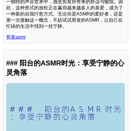
一独特的声音世界中，感受剪发所带来的舒适与愉悦。因
此，这种形式的放松正在赢得越来越多人的喜爱，成为了
一种新的自我疗愈方式。无论你是ASMR的爱好者，还是
第一次接触这一概念，不妨试试剪发的ASMR，让自己在
忙碌的生活中找到一丝宁静。
剪发asmr
### 阳台的ASMR时光：享受宁静的心
灵角落