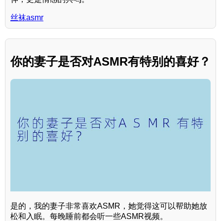
丝袜asmr
你的妻子是否对ASMR有特别的喜好？
是的，我的妻子非常喜欢ASMR，她觉得这可以帮助她放
松和入眠。每晚睡前都会听一些ASMR视频。