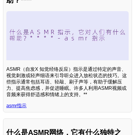
助？****
ASMR（自发X 知觉经络反应）指示是通过特定的声音、
视觉刺激或轻声细语来引导听众进入放松状态的技巧。这
些指示通常包括耳语、轻敲、刷子声等，有助于缓解压
力、提高焦虑感，并促进睡眠。许多人利用ASMR视频或
音频来获得舒适感和情绪上的支持。**
asmr指示
什么是ASMR网络，它有什么独特之