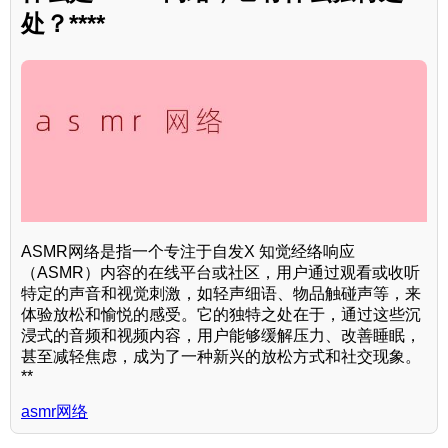
处？****
ASMR网络是指一个专注于自发X 知觉经络响应
（ASMR）内容的在线平台或社区，用户通过观看或收听
特定的声音和视觉刺激，如轻声细语、物品触碰声等，来
体验放松和愉悦的感受。它的独特之处在于，通过这些沉
浸式的音频和视频内容，用户能够缓解压力、改善睡眠，
甚至减轻焦虑，成为了一种新兴的放松方式和社交现象。
**
asmr网络