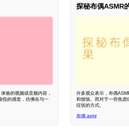
探秘布偶ASMR
应）体验的视频或音频内容，
许多观众表示，布偶AS
愉悦的感觉，仿佛在与一
和烦恼。而对于一些焦虑
症状的方式。
布偶 asmr