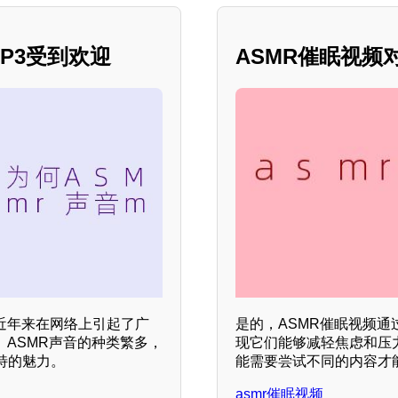
MP3受到欢迎
ASMR催眠视频
近年来在网络上引起了广
是的，ASMR催眠视频
。ASMR声音的种类繁多，
现它们能够减轻焦虑和压
特的魅力。
能需要尝试不同的内容才
asmr催眠视频