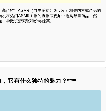
上高价转售ASMR（自主感觉经络反应）相关内容或产品的
借机在热门ASMR主播的直播或视频中抢购限量商品，然
丝，导致资源紧张和价格虚高。
R，它有什么独特的魅力？****