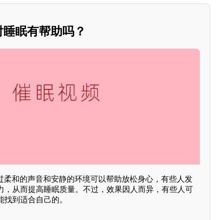
对睡眠有帮助吗？
通过柔和的声音和安静的环境可以帮助放松身心，有些人发
力，从而提高睡眠质量。不过，效果因人而异，有些人可
能找到适合自己的。