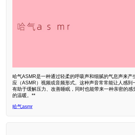
哈气ASMR是一种通过轻柔的呼吸声和细腻的气息声来产
应（ASMR）视频或音频形式。这种声音常常能让人感到
有助于缓解压力、改善睡眠，同时也能带来一种亲密的感
的温暖。**
哈气asmr