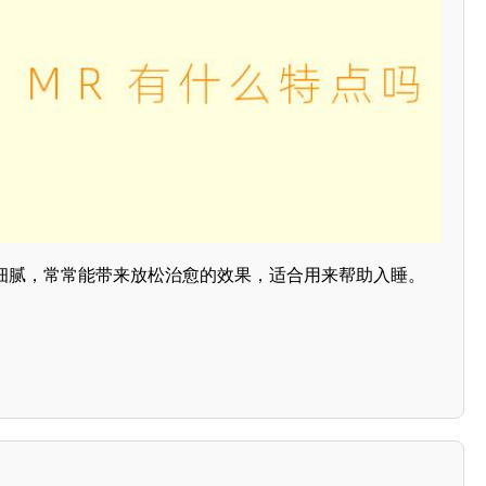
和细腻，常常能带来放松治愈的效果，适合用来帮助入睡。