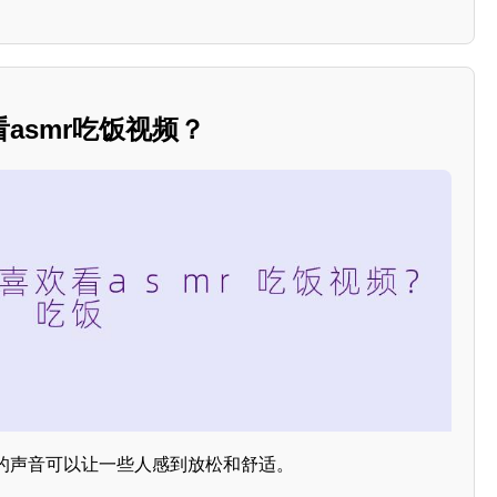
asmr吃饭视频？
的声音可以让一些人感到放松和舒适。