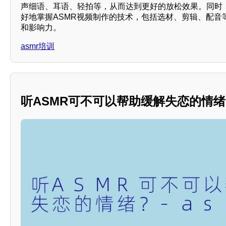
声细语、耳语、轻拍等，从而达到更好的放松效果。同时
好地掌握ASMR视频制作的技术，包括选材、剪辑、配音
和影响力。
asmr培训
听ASMR可不可以帮助缓解失恋的情