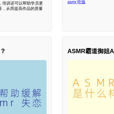
asmr 吃饭
，培训还可以帮助学员更
等，从而提高作品的质量
绪？
ASMR霸道御姐A