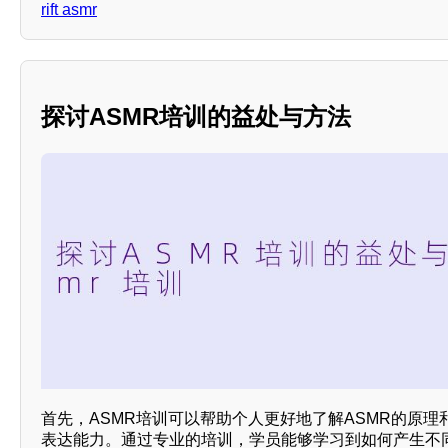
rift asmr
探讨ASMR培训的益处与方法
首先，ASMR培训可以帮助个人更好地了解ASMR的原理
表达能力。通过专业的培训，学员能够学习到如何产生不