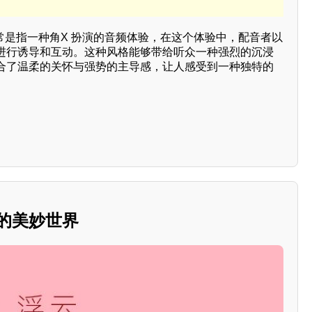
通常是指一种角X 扮演的音频体验，在这个体验中，配音者以
进行诱导和互动。这种风格能够带给听众一种强烈的沉浸
合了温柔的关怀与强势的主导感，让人感受到一种独特的
云的美妙世界