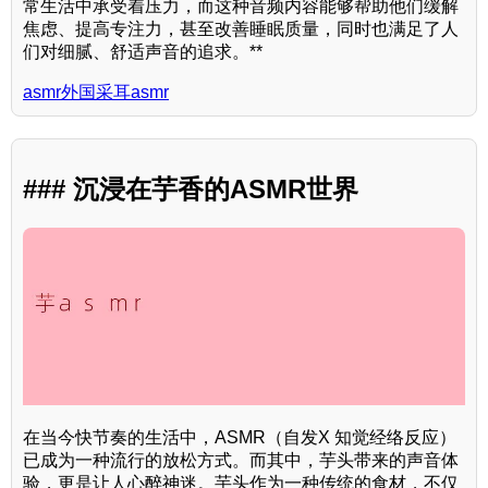
常生活中承受着压力，而这种音频内容能够帮助他们缓解
焦虑、提高专注力，甚至改善睡眠质量，同时也满足了人
们对细腻、舒适声音的追求。**
asmr外国采耳asmr
### 沉浸在芋香的ASMR世界
在当今快节奏的生活中，ASMR（自发X 知觉经络反应）
已成为一种流行的放松方式。而其中，芋头带来的声音体
验，更是让人心醉神迷。芋头作为一种传统的食材，不仅