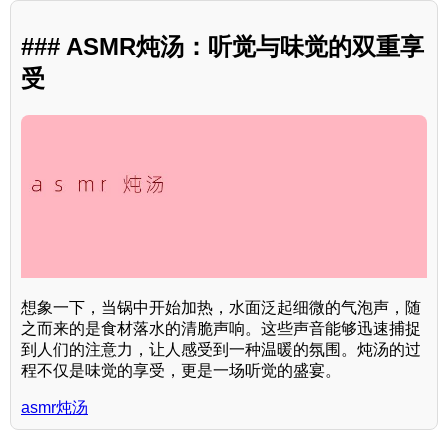
### ASMR炖汤：听觉与味觉的双重享
受
想象一下，当锅中开始加热，水面泛起细微的气泡声，随
之而来的是食材落水的清脆声响。这些声音能够迅速捕捉
到人们的注意力，让人感受到一种温暖的氛围。炖汤的过
程不仅是味觉的享受，更是一场听觉的盛宴。
asmr炖汤