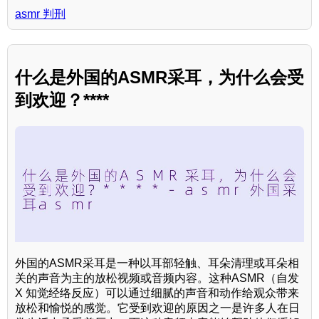
asmr 判刑
什么是外国的ASMR采耳，为什么会受
到欢迎？****
外国的ASMR采耳是一种以耳部轻触、耳朵清理或耳朵相
关的声音为主的放松视频或音频内容。这种ASMR（自发
X 知觉经络反应）可以通过细腻的声音和动作给观众带来
放松和愉悦的感觉。它受到欢迎的原因之一是许多人在日