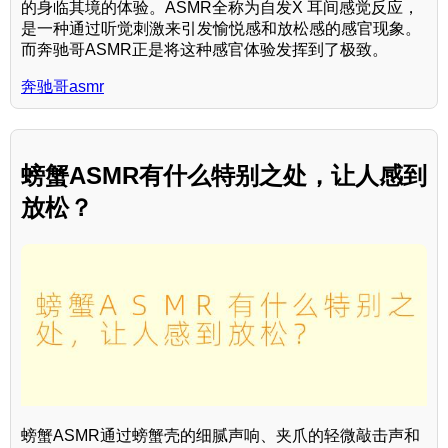
的身临其境的体验。ASMR全称为自发X 耳间感觉反应，
是一种通过听觉刺激来引发愉悦感和放松感的感官现象。
而奔驰哥ASMR正是将这种感官体验发挥到了极致。
奔驰哥asmr
螃蟹ASMR有什么特别之处，让人感到
放松？
螃蟹ASMR通过螃蟹壳的细腻声响、夹爪的轻微敲击声和