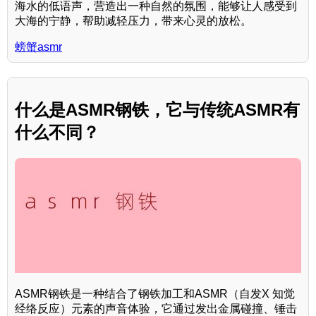
海水的低语声，营造出一种自然的氛围，能够让人感受到
大海的宁静，帮助减轻压力，带来心灵的放松。
螃蟹asmr
什么是ASMR钢铁，它与传统ASMR有
什么不同？
ASMR钢铁是一种结合了钢铁加工和ASMR（自发X 知觉
经络反应）元素的声音体验，它通过发出金属碰撞、锤击