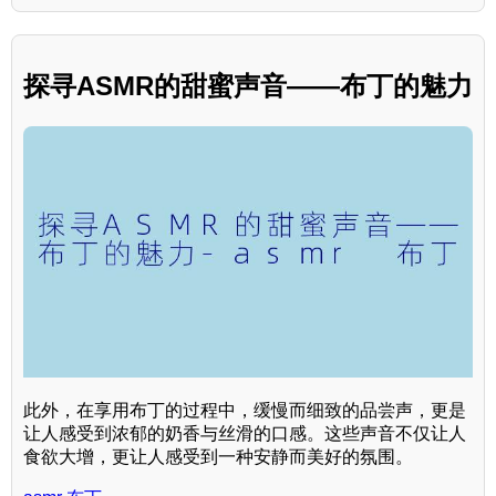
探寻ASMR的甜蜜声音——布丁的魅力
此外，在享用布丁的过程中，缓慢而细致的品尝声，更是
让人感受到浓郁的奶香与丝滑的口感。这些声音不仅让人
食欲大增，更让人感受到一种安静而美好的氛围。