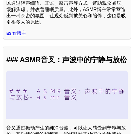
以通过轻声细语、耳语、敲击声等方式，帮助观众减压、
缓解焦虑，并改善睡眠质量。此外，ASMR博主常常营造
出一种亲密的氛围，让观众感到被关心和陪伴，这也是吸
引很多人的原因。
asmr博主
### ASMR音叉：声波中的宁静与放松
音叉通过振动产生的纯净音波，可以让人感受到宁静与放