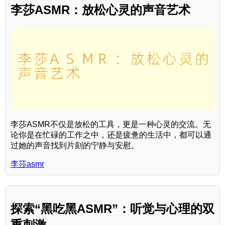
李莎ASMR：放松心灵的声音艺术
李莎ASMR不仅是放松的工具，更是一种心灵的交流。无
论你是在忙碌的工作之中，还是疲惫的生活中，都可以通
过她的声音找到片刻的宁静与安慰。
李莎asmr
探索“黑吃黑ASMR”：听觉与心理的双
重刺激