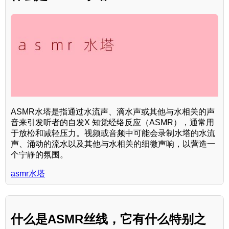
ASMR水塔是指通过水流声、滴水声或其他与水相关的声
音来引发听者的自发X 知觉经络反应（ASMR），通常用
于放松和减轻压力。视频或音频中可能会录制水塔的水流
声、涌动的流水以及其他与水相关的细微声响，以营造一
个宁静的氛围。
asmr水塔
什么是ASMR丝线，它有什么特别之