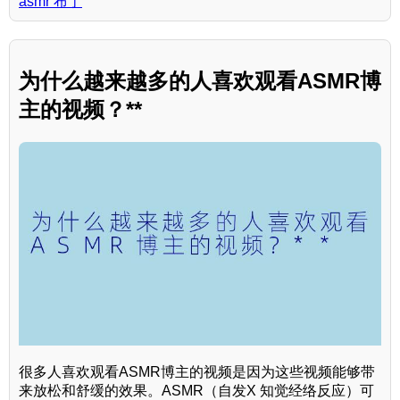
asmr 布丁
为什么越来越多的人喜欢观看ASMR博
主的视频？**
很多人喜欢观看ASMR博主的视频是因为这些视频能够带
来放松和舒缓的效果。ASMR（自发X 知觉经络反应）可