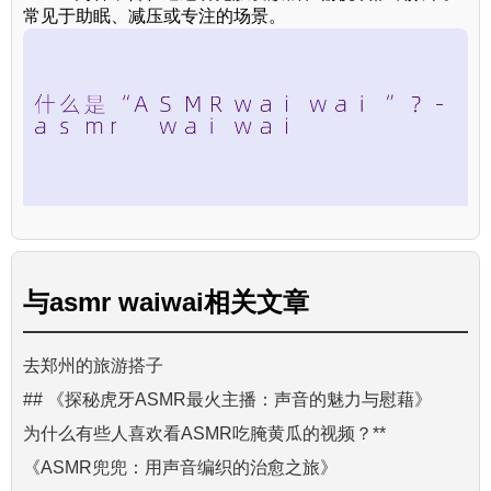
常见于助眠、减压或专注的场景。
与
asmr waiwai
相关文章
去郑州的旅游搭子
## 《探秘虎牙ASMR最火主播：声音的魅力与慰藉》
为什么有些人喜欢看ASMR吃腌黄瓜的视频？**
《ASMR兜兜：用声音编织的治愈之旅》