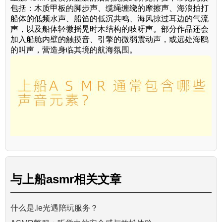
包括：木质甲板的脚步声、缆绳缠绕的摩擦声、海浪拍打
船体的低频水声、船笛的低沉共鸣、海风掠过耳边的气流
声，以及船体轻微摇晃时木结构的吱呀声。部分作品还会
加入船舱内壁的触摸音、引擎的微弱震动声，或远处海鸥
的叫声，营造身临其境的航海氛围。
与
上船asmr
相关文章
什么是.le光遇陪玩服务？