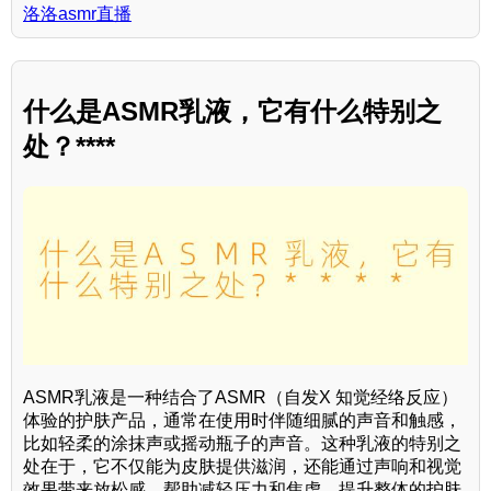
洛洛asmr直播
什么是ASMR乳液，它有什么特别之
处？****
ASMR乳液是一种结合了ASMR（自发X 知觉经络反应）
体验的护肤产品，通常在使用时伴随细腻的声音和触感，
比如轻柔的涂抹声或摇动瓶子的声音。这种乳液的特别之
处在于，它不仅能为皮肤提供滋润，还能通过声响和视觉
效果带来放松感，帮助减轻压力和焦虑，提升整体的护肤