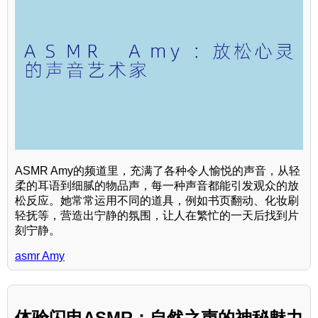
ASMR Amy的频道里，充满了各种令人愉悦的声音，从轻
柔的耳语到细腻的物品声，每一种声音都能引发观众的放
松反应。她常常运用不同的道具，例如书页翻动、化妆刷
轻抚等，营造出宁静的氛围，让人在繁忙的一天后找到片
刻宁静。
asmr Amy
体验闪电ASMR：自然之声的神秘魅力