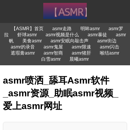
【ASMR】首页
asmr走路
明眸asmr
asmr罗
拉
虾球asmr
asmr视频是什么
asmr暴徒
asmr
帆
美食asmr
asmr安眠向敲击声
asmr街边
asmr的录音
asmr鬼屋
asmr限速
asmr闪击
遮瑕膏asmr
asmr智商
asmr猪肝
喉结asmr
白雪asmr
晨曦asmr
asmr喷洒_舔耳Asmr软件
_asmr资源_助眠asmr视频_
爱上asmr网址