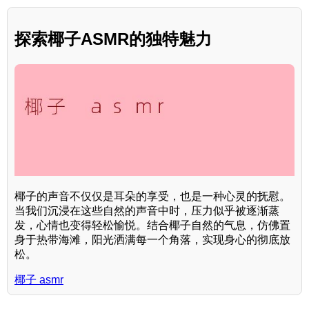
探索椰子ASMR的独特魅力
椰子的声音不仅仅是耳朵的享受，也是一种心灵的抚慰。
当我们沉浸在这些自然的声音中时，压力似乎被逐渐蒸
发，心情也变得轻松愉悦。结合椰子自然的气息，仿佛置
身于热带海滩，阳光洒满每一个角落，实现身心的彻底放
松。
椰子 asmr