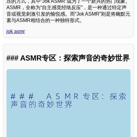
压的方式，其中“Jok ASMR”成为了一个新兴的热门现象。
ASMR，全称为“自主感觉经络反应”，是一种通过特定声
音或视觉刺激引发的愉悦感。而“Jok ASMR”则是将幽默元
素与ASMR相结合的一种独特形式。
jok asmr
### ASMR专区：探索声音的奇妙世界