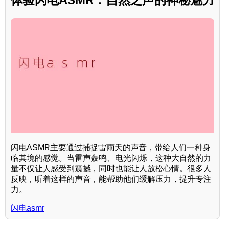
闪电ASMR主要通过捕捉雷雨天的声音，带给人们一种身
临其境的感觉。当雷声轰鸣、电光闪烁，这种大自然的力
量不仅让人感受到震撼，同时也能让人放松心情。很多人
反映，听着这样的声音，能帮助他们缓解压力，提升专注
力。
闪电asmr