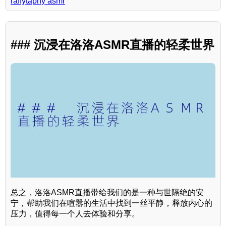
raffytaphy asmr
### 沉浸在洛洛ASMR直播的轻柔世界
总之，洛洛ASMR直播带给我们的是一种与世隔绝的安
宁，帮助我们在喧嚣的生活中找到一丝平静，释放内心的
压力，值得每一个人去体验和分享。