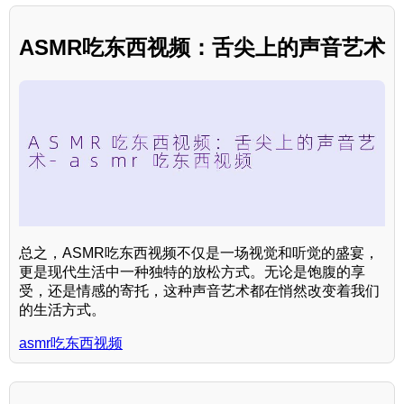
ASMR吃东西视频：舌尖上的声音艺术
总之，ASMR吃东西视频不仅是一场视觉和听觉的盛宴，
更是现代生活中一种独特的放松方式。无论是饱腹的享
受，还是情感的寄托，这种声音艺术都在悄然改变着我们
的生活方式。
asmr吃东西视频