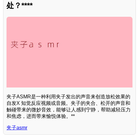
处？****
夹子ASMR是一种利用夹子发出的声音来创造放松效果的
自发X 知觉反应视频或音频。夹子的夹合、松开的声音和
触碰带来的微妙音效，能够让人感到宁静，帮助减轻压力
和焦虑，进而带来愉悦体验。**
夹子asmr