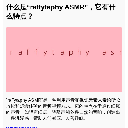
什么是“raffytaphy ASMR”，它有什
么特点？
“raffytaphy ASMR”是一种利用声音和视觉元素来带给听众
放松和舒缓体验的音频视频方式。它的特点在于通过细腻
的声音，如轻声细语、轻敲声和各种自然的音响，创造出
一种沉浸感，帮助人们减压、改善睡眠。