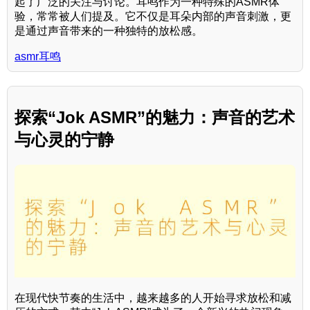
起了广泛的关注与讨论。耳鸣作为一种特殊的ASMR体
验，常常被人们提及。它不仅是耳朵内部的声音刺激，更
是通过声音带来的一种独特的放松感。
asmr耳鸣
探索“Jok ASMR”的魅力：声音的艺术
与心灵的宁静
在现代快节奏的生活中，越来越多的人开始寻求放松和减