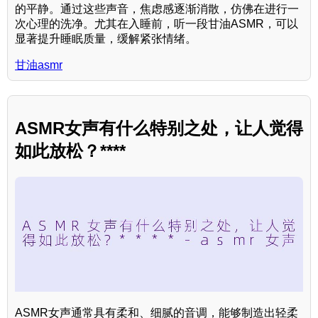
的平静。通过这些声音，焦虑感逐渐消散，仿佛在进行一
次心理的洗净。尤其在入睡前，听一段甘油ASMR，可以
显著提升睡眠质量，缓解紧张情绪。
甘油asmr
ASMR女声有什么特别之处，让人觉得
如此放松？****
ASMR女声通常具有柔和、细腻的音调，能够制造出轻柔