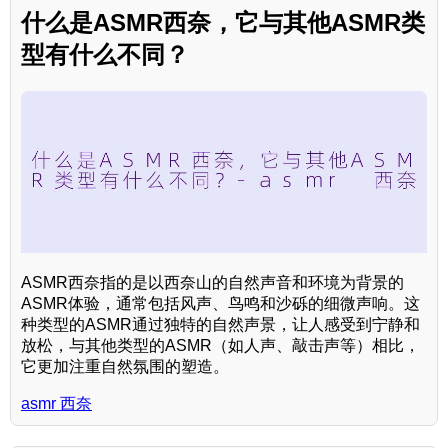
什么是ASMR西奈，它与其他ASMR类
型有什么不同？
ASMR西奈指的是以西奈山的自然声音和环境为背景的
ASMR体验，通常包括风声、鸟鸣和沙砾的细微声响。这
种类型的ASMR通过独特的自然声景，让人感受到宁静和
放松，与其他类型的ASMR（如人声、敲击声等）相比，
它更加注重自然氛围的塑造。
asmr 西奈