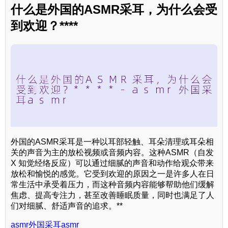
什么是外国的ASMR采耳，为什么会受
到欢迎？****
外国的ASMR采耳是一种以耳部轻触、耳朵清理或耳朵相
关的声音为主的放松视频或音频内容。这种ASMR（自发
X 知觉经络反应）可以通过细腻的声音和动作给观众带来
放松和愉悦的感觉。它受到欢迎的原因之一是许多人在日
常生活中承受着压力，而这种音频内容能够帮助他们缓解
焦虑、提高专注力，甚至改善睡眠质量，同时也满足了人
们对细腻、舒适声音的追求。**
asmr外国采耳asmr