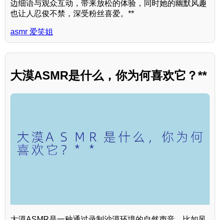
边细语与观众互动，带来放松的体验，同时她的幽默风趣
也让人忍俊不禁，深受粉丝喜爱。**
asmr 爱笑姐
大漠ASMR是什么，你为何喜欢它？**
大漠ASMR是一种通过录制沙漠环境的自然声音，比如风