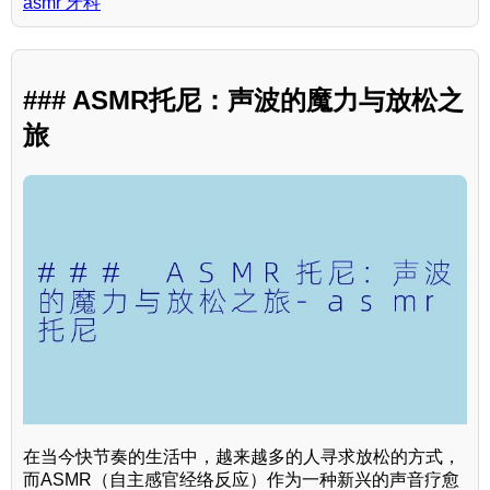
asmr 牙科
### ASMR托尼：声波的魔力与放松之
旅
在当今快节奏的生活中，越来越多的人寻求放松的方式，
而ASMR（自主感官经络反应）作为一种新兴的声音疗愈