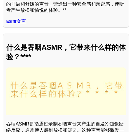
的耳语和舒缓的声音，营造出一种安全感和亲密感，使听
者产生放松和愉悦的体验。**
asmr女声
什么是吞咽ASMR，它带来什么样的体
验？****
吞咽ASMR是指通过录制吞咽声音来产生的自发X 知觉经
络反应，通常使人感到放松和舒适。这种声音能够激发一