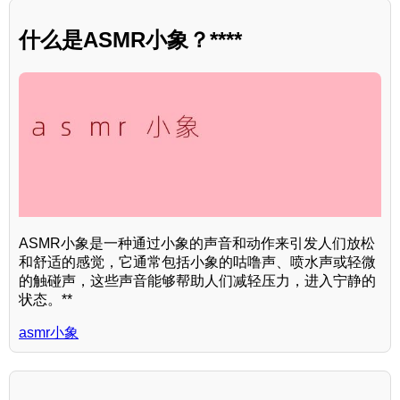
什么是ASMR小象？****
ASMR小象是一种通过小象的声音和动作来引发人们放松
和舒适的感觉，它通常包括小象的咕噜声、喷水声或轻微
的触碰声，这些声音能够帮助人们减轻压力，进入宁静的
状态。**
asmr小象