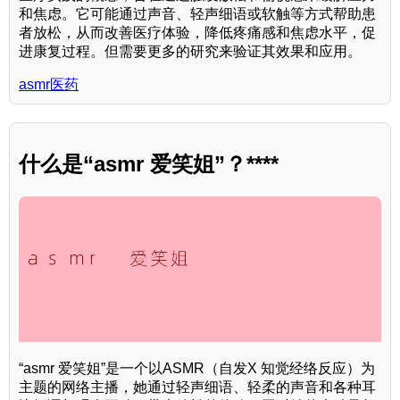
和焦虑。它可能通过声音、轻声细语或软触等方式帮助患
者放松，从而改善医疗体验，降低疼痛感和焦虑水平，促
进康复过程。但需要更多的研究来验证其效果和应用。
asmr医药
什么是“asmr 爱笑姐”？****
“asmr 爱笑姐”是一个以ASMR（自发X 知觉经络反应）为
主题的网络主播，她通过轻声细语、轻柔的声音和各种耳