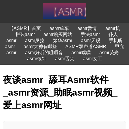
【ASMR】首页
asmr单车
asmr爱情
asmr机
拼装asmr
asmr购买网站
手法asmr
仆人
asmr
asmr罗拉
繁华asmr
asmr天赐
手机听
asmr
asmr大神有哪些
ASMR双声道ASMR
甲亢
asmr
asmr好听的咀嚼音
asmr噗噗
asmr荧光
asmr银针
asmr舌尖
asmr女工
夜谈asmr_舔耳Asmr软件
_asmr资源_助眠asmr视频_
爱上asmr网址