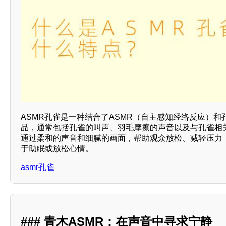
ASMR孔雀是一种结合了ASMR（自主感知经络反应）
品，通常包括孔雀的叫声、羽毛摩擦的声音以及与孔雀相
通过柔和的声音和细腻的画面，帮助观众放松、减轻压力
于助眠或放松心情。
asmr孔雀
### 青木ASMR：在声音中寻求宁静