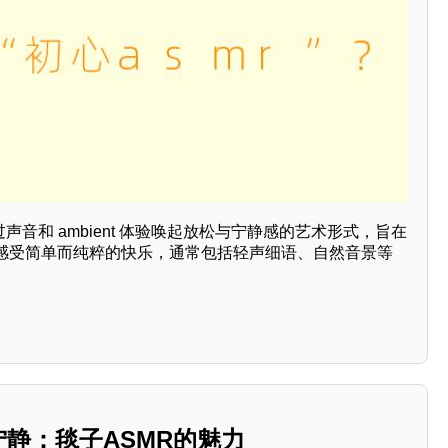
通过声音和 ambient 体验唤起放松与宁静感的艺术形式，旨在
感受简单而纯粹的快乐，通常包括轻声细语、自然音景等
与宁静：毯子ASMR的魅力