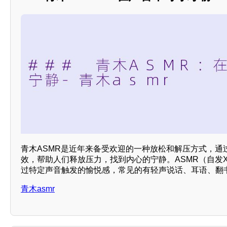
青木ASMR是近年来备受欢迎的一种放松和解压方式，通
效，帮助人们释放压力，找到内心的宁静。ASMR（自发
过特定声音触发的愉悦感，常见的有轻声说话、耳语、翻
青木asmr