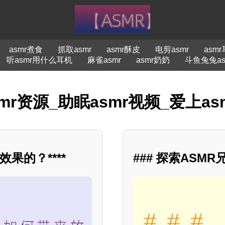
asmr煮食
抓取asmr
asmr酥皮
电剪asmr
asm
听asmr用什么耳机
麻雀asmr
asmr奶奶
斗鱼兔兔as
smr资源_助眠asmr视频_爱上as
果的？****
### 探索AS