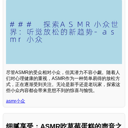
尽管ASMR的受众相对小众，但其潜力不容小觑。随着人
们对心理健康的重视，ASMR作为一种简单易得的放松方
式，正在逐渐受到关注。无论是新手还是老玩家，探索这
些小众内容都会带来意想不到的惊喜与愉悦。
asmr小众
细腻享受：ASMR吃草莓蛋糕的声音之