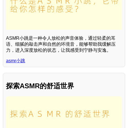
ASMR小跳是一种令人放松的声音体验，通过轻柔的耳
语、细腻的敲击声和自然的环境音，能够帮助我缓解压
力，进入深度放松的状态，让我感受到宁静与安逸。
asmr小跳
探索ASMR的舒适世界