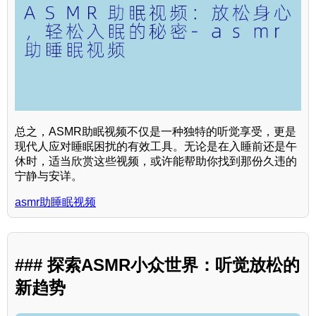
总之，ASMR助眠视频不仅是一种独特的听觉享受，更是
现代人应对睡眠困扰的有效工具。无论是在入睡前还是午
休时，适当欣赏这些视频，或许能帮助你找到那份久违的
宁静与安详。
asmr助睡眠视频
### 探索ASMR小众世界：听觉放松的
新趋势