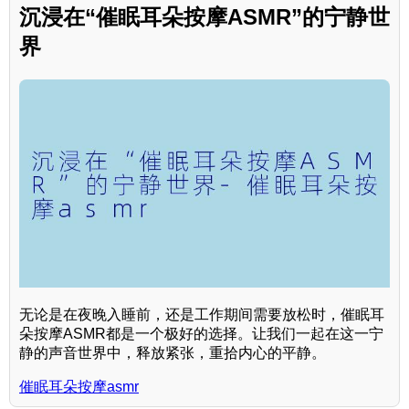
沉浸在“催眠耳朵按摩ASMR”的宁静世
界
无论是在夜晚入睡前，还是工作期间需要放松时，催眠耳
朵按摩ASMR都是一个极好的选择。让我们一起在这一宁
静的声音世界中，释放紧张，重拾内心的平静。
催眠耳朵按摩asmr