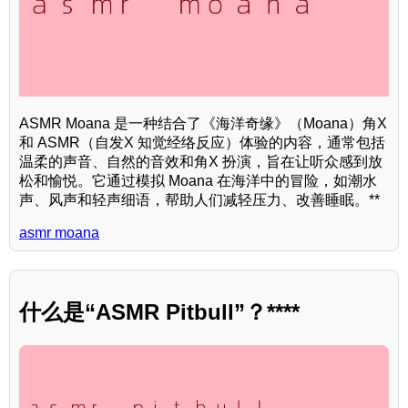
ASMR Moana 是一种结合了《海洋奇缘》（Moana）角X
和 ASMR（自发X 知觉经络反应）体验的内容，通常包括
温柔的声音、自然的音效和角X 扮演，旨在让听众感到放
松和愉悦。它通过模拟 Moana 在海洋中的冒险，如潮水
声、风声和轻声细语，帮助人们减轻压力、改善睡眠。**
asmr moana
什么是“ASMR Pitbull”？****