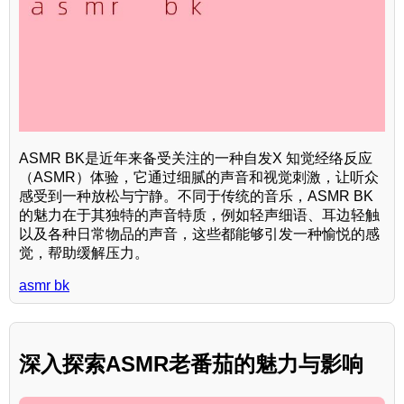
ASMR BK是近年来备受关注的一种自发X 知觉经络反应
（ASMR）体验，它通过细腻的声音和视觉刺激，让听众
感受到一种放松与宁静。不同于传统的音乐，ASMR BK
的魅力在于其独特的声音特质，例如轻声细语、耳边轻触
以及各种日常物品的声音，这些都能够引发一种愉悦的感
觉，帮助缓解压力。
asmr bk
深入探索ASMR老番茄的魅力与影响