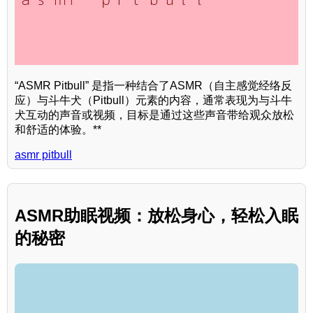
“ASMR Pitbull” 是指一种结合了ASMR（自主感觉经络反
应）与斗牛犬（Pitbull）元素的内容，通常表现为与斗牛
犬互动的声音或视频，目标是通过这些声音带给观众放松
和舒适的体验。**
asmr pitbull
ASMR助眠视频：放松身心，轻松入眠
的秘密