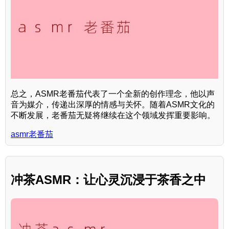
总之，ASMR老番茄代表了一个全新的创作理念，他以声
音为媒介，传递出深厚的情感与关怀。随着ASMR文化的
不断发展，老番茄无疑将继续在这个领域发挥重要影响。
asmr老番茄
冲茶ASMR：让心灵沉浸于茶香之中