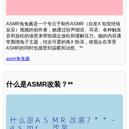
ASMR兔兔酱是一个专注于制作ASMR（自发X 知觉经络
反应）视频的创作者，她通过轻声细语、耳语、各种触发
音和放松的场景来帮助观众放松和缓解压力。她的内容通
常围绕兔子主题，结合可爱的角X 扮演，使观众在享受
ASMR的同时也感受到温暖和治愈。**
asmr兔兔酱
什么是ASMR改装？**