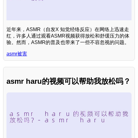
近年来，ASMR（自发X 知觉经络反应）在网络上迅速走
红，许多人通过观看ASMR视频获得放松和舒缓压力的体
验。然而，ASMR的普及也带来了一些不容忽视的问题。
asmr被害
asmr haru的视频可以帮助我放松吗？