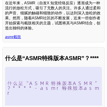
在近年来，ASMR（自发X 知觉经络反应）逐渐成为一种
流行的放松方式，吸引了无数人的关注。许多人通过柔和
的声音、细腻的触碰和细致的动作，以达到深入放松的效
果。然而，随着ASMR社区的不断发展，近来一些创作者
开始探索与截肢相关的主题，试图将其与ASMR结合，创
造出独特的体验。
asmr截肢
什么是“ASMR特殊版本ASMR”？****