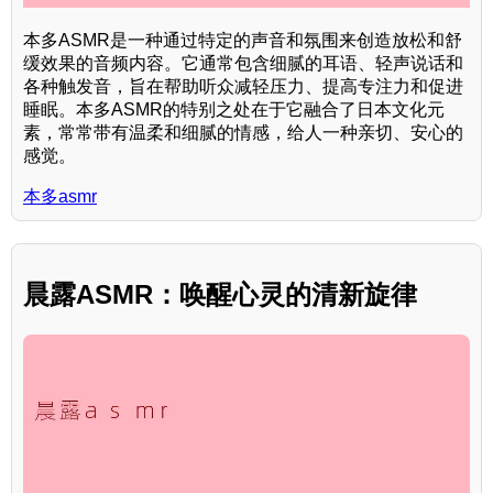
本多ASMR是一种通过特定的声音和氛围来创造放松和舒
缓效果的音频内容。它通常包含细腻的耳语、轻声说话和
各种触发音，旨在帮助听众减轻压力、提高专注力和促进
睡眠。本多ASMR的特别之处在于它融合了日本文化元
素，常常带有温柔和细腻的情感，给人一种亲切、安心的
感觉。
本多asmr
晨露ASMR：唤醒心灵的清新旋律