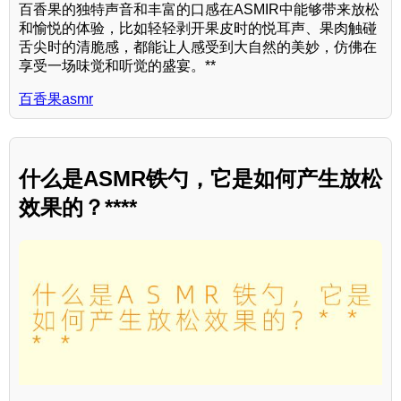
百香果的独特声音和丰富的口感在ASMIR中能够带来放松
和愉悦的体验，比如轻轻剥开果皮时的悦耳声、果肉触碰
舌尖时的清脆感，都能让人感受到大自然的美妙，仿佛在
享受一场味觉和听觉的盛宴。**
百香果asmr
什么是ASMR铁勺，它是如何产生放松
效果的？****