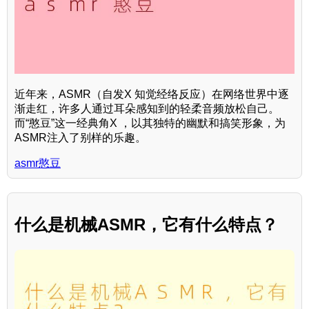
近年来，ASMR（自发X 知觉经络反应）在网络世界中逐
渐走红，许多人通过耳朵感知到的轻柔音频放松自己。
而“憨豆”这一经典角X ，以其独特的幽默和搞笑形象，为
ASMR注入了别样的乐趣。
asmr憨豆
什么是机械ASMR，它有什么特点？