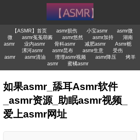
【ASMR】首页
asmr损伤
小宝asmr
asmr微
微
asmr菟菟萌酱
asmr悠然
asmr加持
湖南
asmr
业内asmr
骨科asmr
减肥asmr
Asmr栀
漯河asmr
asmr昆布
asmr生意
受伤
asmr
asmr清油
埋埋asmr视频
asmr降压
烤羊
asmr
蜜橘asmr
如果asmr_舔耳Asmr软件
_asmr资源_助眠asmr视频_
爱上asmr网址