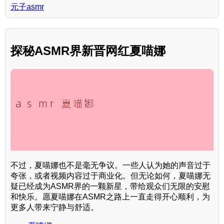
元子asmr
探秘ASMR界新晋网红夏喵娜
不过，夏喵娜也不是毫无争议。一些人认为她的声音过于
夸张，或者视频内容过于商业化。但无论如何，夏喵娜无
疑已经成为ASMR界的一颗新星，带给观众们无限的安慰
和快乐。愿夏喵娜在ASMR之路上一直走得开心顺利，为
更多人带来宁静与舒适。