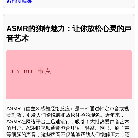
asmr夏喵娜
ASMR的独特魅力：让你放松心灵的声
音艺术
ASMR（自主X 感知经络反应）是一种通过特定声音或视
觉刺激，引发人们愉悦感和放松体验的现象。近年来，
ASMR在网络平台上迅速流行，吸引了大批热爱声音艺术
的用户。ASMR视频通常包含耳语、轻敲、翻书、刷子声
等细腻的声音，这些声音不仅能够帮助人们缓解压力，还