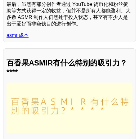
最后，虽然有部分创作者通过 YouTube 货币化和粉丝赞
助等方式获得一定的收益，但并不是所有人都能盈利。大
多数 ASMR 制作人仍然处于投入状态，甚至有不少人是
出于爱好而非赚钱目的进行创作。
asmr 成本
百香果ASMIR有什么特别的吸引力？
****