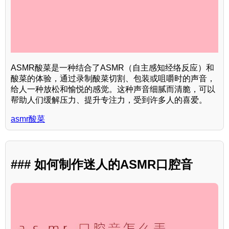
ASMR酸菜是一种结合了ASMR（自主感知经络反应）和
酸菜的体验，通过录制酸菜切割、包装或咀嚼时的声音，
给人一种放松和愉悦的感觉。这种声音细腻而清脆，可以
帮助人们缓解压力、提升专注力，受到许多人的喜爱。
asmr酸菜
### 如何制作迷人的ASMR口腔音