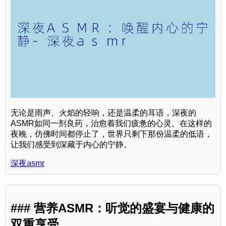
无论是雨声、火焰的轻响，还是温柔的耳语，深夜的
ASMR如同一剂良药，治愈着我们疲惫的心灵。在这样的
夜晚，仿佛时间都停止了，世界只剩下那份温柔的低语，
让我们感受到深藏于内心的宁静。
深夜asmr
### 营养ASMR：听觉的盛宴与健康的
双重享受