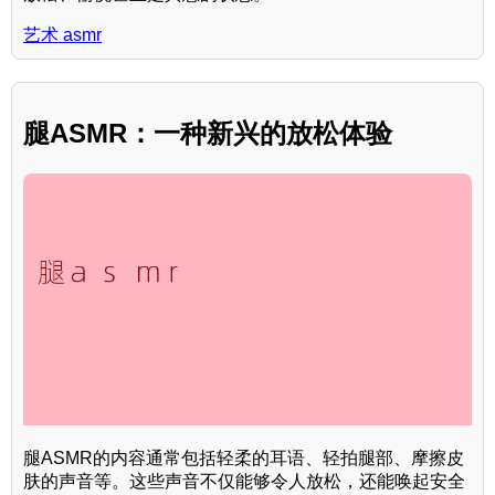
艺术 asmr
腿ASMR：一种新兴的放松体验
腿ASMR的内容通常包括轻柔的耳语、轻拍腿部、摩擦皮
肤的声音等。这些声音不仅能够令人放松，还能唤起安全