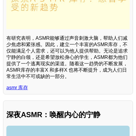
有研究表明，ASMR能够通过声音刺激大脑，帮助人们减
少焦虑和紧张感。因此，建立一个丰富的ASMR库存，不
仅能满足个人需求，还可以为他人提供帮助。无论是追求
宁静的白领，还是希望放松身心的学生，ASMR都为他们
提供了一个逃离现实的渠道。随着这一趋势的不断发展，
ASMR库存的丰富X 和多样X 也将不断提升，成为人们日
常生活中不可或缺的一部分。
asmr 库存
深夜ASMR：唤醒内心的宁静