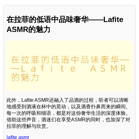
在拉菲的低语中品味奢华——Lafite
ASMR的魅力
此外，Lafite ASMR还融入了品酒的过程，听者可以清晰
地感受到酒液在杯中的晃动，以及酒香扑鼻而来的瞬间。
每一次的呼吸和细语，都是对这份奢华生活的深度体验。
借助这些声音，酒迷们在享受ASMR的同时，也加深了对
拉菲的理解与欣赏。
lafite asmr