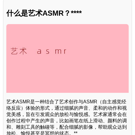
什么是艺术ASMR？****
艺术ASMR是一种结合了艺术创作与ASMR（自主感觉经
络反应）体验的形式，通过细腻的声音、柔和的动作和视
觉美感，旨在引发观众的放松与愉悦感。艺术家通常会在
创作过程中产生的声音，比如画笔在纸上滑动、颜料的调
和、雕刻工具的触碰等，配合细腻的影像，帮助观众达到
放松、愉悦甚至是冥想的状态。**