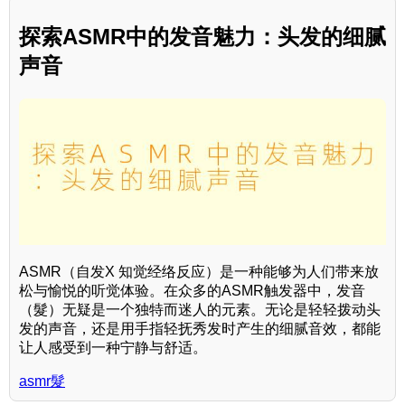
探索ASMR中的发音魅力：头发的细腻
声音
ASMR（自发X 知觉经络反应）是一种能够为人们带来放
松与愉悦的听觉体验。在众多的ASMR触发器中，发音
（髮）无疑是一个独特而迷人的元素。无论是轻轻拨动头
发的声音，还是用手指轻抚秀发时产生的细腻音效，都能
让人感受到一种宁静与舒适。
asmr髮