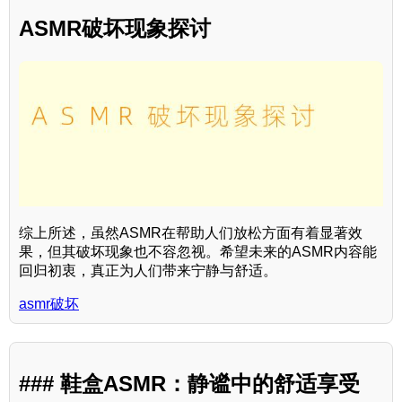
ASMR破坏现象探讨
综上所述，虽然ASMR在帮助人们放松方面有着显著效
果，但其破坏现象也不容忽视。希望未来的ASMR内容能
回归初衷，真正为人们带来宁静与舒适。
asmr破坏
### 鞋盒ASMR：静谧中的舒适享受