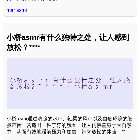
mar asmr
小桥asmr有什么独特之处，让人感到
放松？****
小桥asmr通过清脆的水声、轻柔的风声以及自然环境的细
腻声音，营造出一种宁静的氛围，让人仿佛置身于大自然
中，从而有效地缓解压力和焦虑，带来放松的体验。**