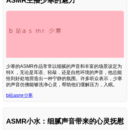
ASMR主播少寒的魅力
少寒的ASMR作品常常以细腻的声音和丰富的场景设定为
特X ，无论是耳语、轻敲，还是自然环境的声音，他总能
恰到好处地营造出一种宁静的氛围。许多听众表示，少寒
的声音仿佛能够洗净心灵，帮助他们缓解压力，入眠。
b站asmr少寒
ASMR小水：细腻声音带来的心灵抚慰