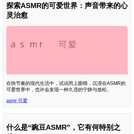
探索ASMR的可爱世界：声音带来的心
灵治愈
在快节奏的现代生活中，试试闭上眼睛，沉浸在ASMR的
可爱世界中，也许会发现一种久违的宁静与放松。
asmr 可爱
什么是“豌豆ASMR”，它有何特别之