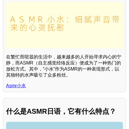
在繁忙而喧嚣的生活中，越来越多的人开始寻求内心的宁
静，而ASMR（自主感觉经络反应）便成为了一种热门的
放松方式。其中，“小水”作为ASMR的一种表现形式，以
其独特的水声吸引了众多粉丝。
Asmr小水
什么是ASMR日语，它有什么特点？