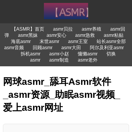
【ASMR】首页
asmr贝拉
asmr养殖
asmr回
弹
asmr黑妹
asmr安心
asmr急救
asmr粘贴
海底asmr
末世asmr
asmr王室
站长asmr全部
asmr音频
回顾asmr
asmr大田
阿尔及利亚asmr
拆机asmr
asmr小赵
慵懒asmr
切换
asmr
asmr制造
asmr老外
网球asmr_舔耳Asmr软件
_asmr资源_助眠asmr视频_
爱上asmr网址