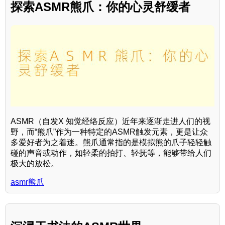
探索ASMR熊爪：你的心灵舒缓者
ASMR（自发X 知觉经络反应）近年来逐渐走进人们的视
野，而“熊爪”作为一种特定的ASMR触发元素，更是让众
多爱好者为之着迷。熊爪通常指的是模拟熊的爪子轻轻触
碰的声音或动作，如轻柔的拍打、轻抚等，能够带给人们
极大的放松。
asmr熊爪