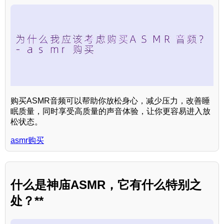
购买ASMR音频可以帮助你放松身心，减少压力，改善睡
眠质量，同时享受高质量的声音体验，让你更容易进入放
松状态。
asmr购买
什么是神庙ASMR，它有什么特别之
处？**