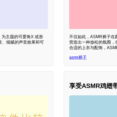
）为主题的可爱角X 或形
不仅如此，ASMR裤子在
音、细腻的声音效果和可
营造出一种放松的氛围，
合适的上衣与配饰，ASM
asmr裤子
享受ASMR鸡翅