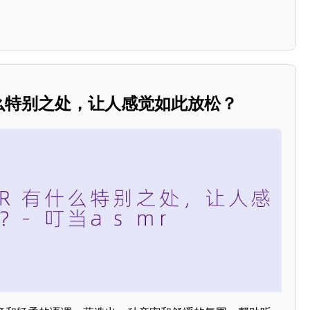
么特别之处，让人感觉如此放松？