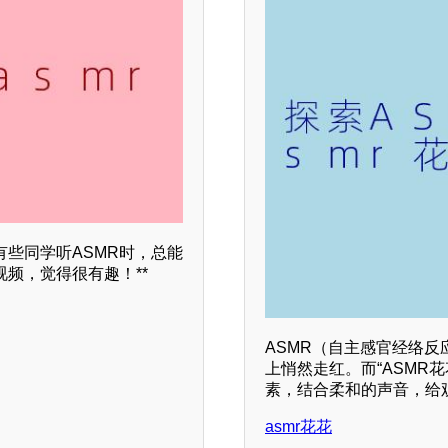
有些同学听ASMR时，总能
频，觉得很有趣！**
ASMR（自主感官经络
上悄然走红。而“ASMR
素，结合柔和的声音，给
asmr花花