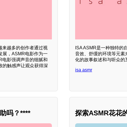
越来越多的创作者通过视
ISA ASMR是一种独特
展，ASMR电影作为一
音效、舒缓的环境等元素
R电影强调声音的细腻和
化的故事叙述和与听众的
致的触感声让观众获得深
isa asmr
吗？****
探索ASMR花花