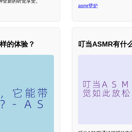
种全新的听觉享受。
asmr壁炉
么样的体验？
叮当ASMR有什