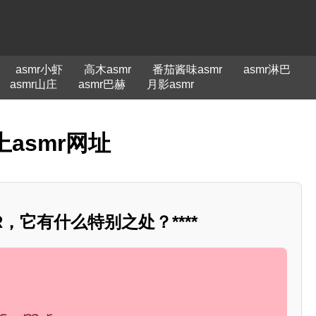
asmr小虾
高木asmr
番茄酱味asmr
asmr淋巴
asmr山庄
asmr巴赫
月影asmr
上asmr网址
MR，它有什么特别之处？****