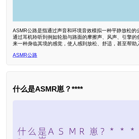
ASMR公路是指通过声音和环境音效模拟一种平静放松的
通过耳机聆听到例如轮胎与路面的摩擦声、风声、引擎的
来一种身临其境的感觉，使人感到放松、舒适，甚至帮助
ASMR公路
什么是ASMR崽？****