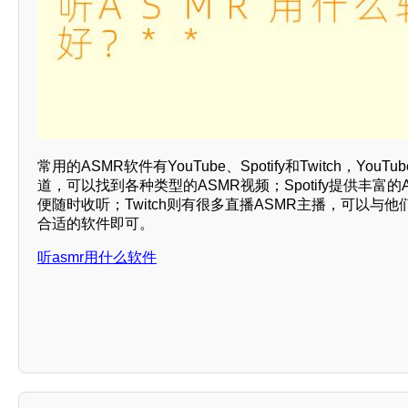
常用的ASMR软件有YouTube、Spotify和Twitch，Yo
道，可以找到各种类型的ASMR视频；Spotify提供丰富
便随时收听；Twitch则有很多直播ASMR主播，可以与
合适的软件即可。
听asmr用什么软件