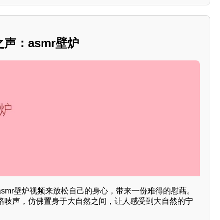
声：asmr壁炉
smr壁炉视频来放松自己的身心，带来一份难得的慰藉。
咯吱声，仿佛置身于大自然之间，让人感受到大自然的宁