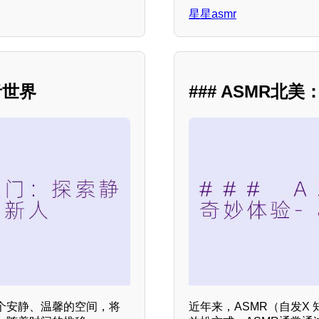
星星asmr
音世界
### ASMR北
个安静、温馨的空间，将
近年来，ASMR（自发X