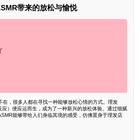
SMR带来的放松与愉悦
不在，很多人都在寻找一种能够放松心情的方式。理发
络反应）便应运而生，成为了一种新兴的放松体验。通过细腻
ASMR能够带给人们身临其境的感受，仿佛置身于理发店