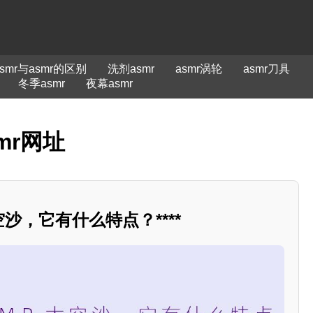
asmr与asmr的区别
洗剂asmr
asmr涡轮
asmr刀具
冬季asmr
夜幕asmr
mr网址
沙，它有什么特点？****