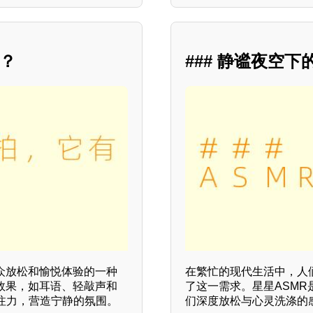
处？
### 静谧夜空下
众放松和愉悦体验的一种
在繁忙的现代生活中，人们
效果，如耳语、轻敲声和
了这一需求。星星ASM
注力，营造宁静的氛围。
们深度放松与心灵洗涤的