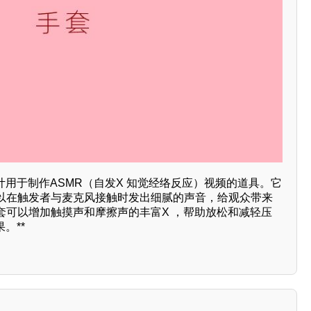
计用于制作ASMR（自发X 知觉经络反应）视频的道具。它
以在触发者与麦克风接触时发出细腻的声音，给观众带来
套可以增加触摸声和摩擦声的丰富X ，帮助放松和减轻压
。**