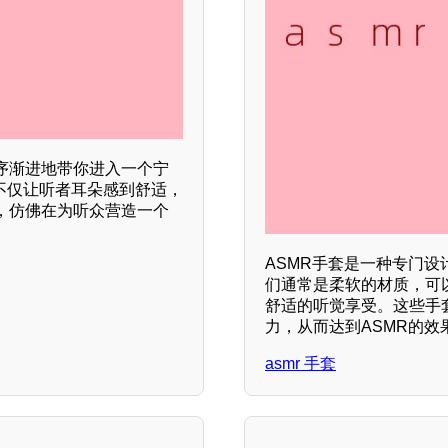
序渐进地带你进入一个宁
，不仅让听者耳朵感到舒适，
，仿佛在为听众营造一个
ASMR手套是一种专门设
们通常是柔软的材质，可
舒适的听觉享受。这些手
力，从而达到ASMR的效果
asmr 手套