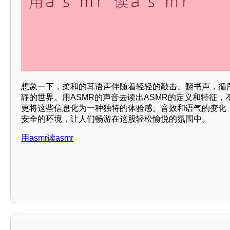
想象一下，柔和的耳语声伴随着轻轻的敲击、翻书声，循
静的世界。用ASMR的声音去读出ASMR的定义和特征
更将这些信息化为一种独特的体验感。音效和语气的变化
安全的环境，让人们畅游在这股轻松愉悦的氛围中。
用asmr读asmr