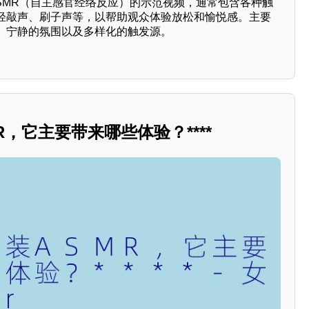
展示ASMR（自主感官经络反应）的示范视频，通常包含各种触
轻敲声、刷子声等，以帮助观众体验放松和愉悦感。主要
、宁静的氛围以及多样化的触发源。
R，它主要带来哪些体验？****