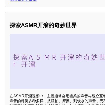
探索ASMR开溜的奇妙世界
在ASMR开溜视频中，主播通常会用轻柔的声音与观众互
声音的种类多种多样，从轻拍、摩擦、到饮水的声音，无