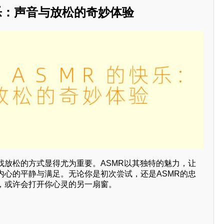
的快乐：声音与放松的奇妙体验
找放松的方式显得尤为重要。ASMR以其独特的魅力，让
内心的平静与满足。无论你是初次尝试，还是ASMR的忠
，或许会打开你心灵的另一扇窗。