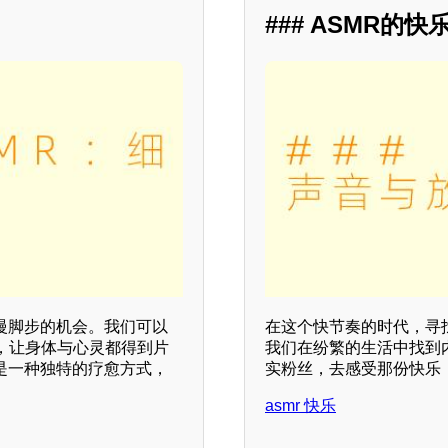
### ASMR
慢脚步的机会。我们可以
在这个快节奏的时代，寻
，让身体与心灵都得到片
我们在纷繁的生活中找到
是一种独特的疗愈方式，
实粉丝，去感受那份快乐
asmr 快乐