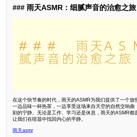
### 雨天ASMR：细腻声音的治愈之旅
在这个快节奏的时代，雨天的ASMR为我们提供了一个放
一边品味一杯热茶，一边享受这场来自天空的自然交响曲
刻的宁静。无论是工作、学习还是休息，雨天的ASMR都
让我们在喧嚣中找回内心的平静。
雨天asmr