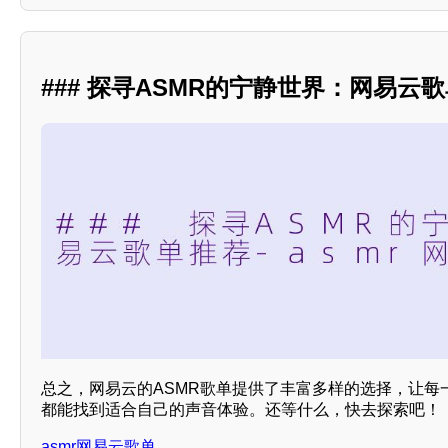
### 探寻ASMR的宁静世界：网易云
总之，网易云的ASMR歌单提供了丰富多样的选择，让每
都能找到适合自己的声音体验。还等什么，快去探索吧！
asmr网易云歌单