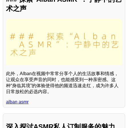
术之声
此外，Alban在视频中常常分享个人的生活故事和情感，
让观众在享受声音的同时，也能感受到一种亲密感。这
种“身临其境”的体验使得他的频道迅速走红，成为许多人
日常放松的必选内容。
alban asmr
深入探讨ASMR私人订制服务的魅力