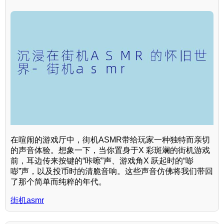
在喧闹的游戏厅中，街机ASMR带给玩家一种独特而亲切
的声音体验。想象一下，当你置身于X 彩斑斓的街机游戏
前，耳边传来按键的“咔嚓”声、游戏角X 跃起时的“嘭
嘭”声，以及投币时的清脆音响。这些声音仿佛将我们带回
了那个简单而纯粹的年代。
街机asmr