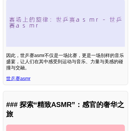
因此，世乒赛asmr不仅是一场比赛，更是一场别样的音乐
盛宴，让人们在其中感受到运动与音乐、力量与美感的碰
撞与交融。
世乒赛asmr
### 探索“精致ASMR”：感官的奢华之
旅