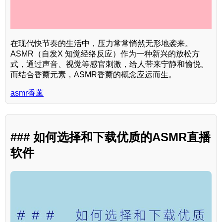
在现代快节奏的生活中，压力常常悄然无形地袭来。
ASMR（自发X 知觉经络反应）作为一种新兴的放松方
式，通过声音、视觉等感官刺激，给人带来宁静和愉悦。
而结合香薰元素，ASMR香薰的概念应运而生。
asmr香薰
### 如何选择和下载优质的ASMR直播
软件