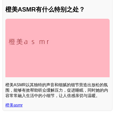
橙美ASMR有什么特别之处？
橙美ASMR以其独特的声音和细腻的细节营造出放松的氛
围，能够有效帮助听众缓解压力，促进睡眠，同时她的内
容常常融入生活中的小细节，让人倍感亲切与温暖。
橙美asmr