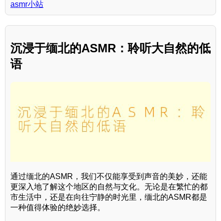
asmr小站
沉浸于缅北的ASMR：聆听大自然的低
语
通过缅北的ASMR，我们不仅能享受到声音的美妙，还能
更深入地了解这个地区的自然与文化。无论是在繁忙的都
市生活中，还是在向往宁静的时光里，缅北的ASMR都是
一种值得体验的绝妙选择。