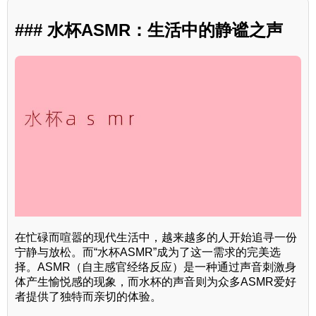
### 水杯ASMR：生活中的静谧之声
在忙碌而喧嚣的现代生活中，越来越多的人开始追寻一份
宁静与放松。而“水杯ASMR”成为了这一需求的完美选
择。ASMR（自主感官经络反应）是一种通过声音刺激身
体产生愉悦感的现象，而水杯的声音则为众多ASMR爱好
者提供了独特而亲切的体验。