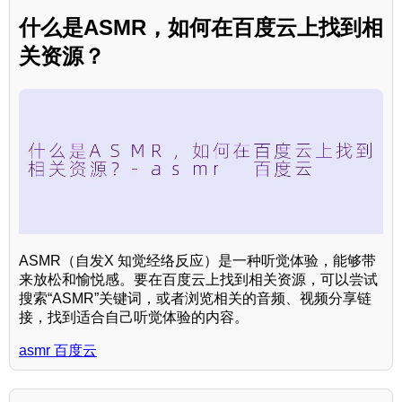
什么是ASMR，如何在百度云上找到相
关资源？
ASMR（自发X 知觉经络反应）是一种听觉体验，能够带
来放松和愉悦感。要在百度云上找到相关资源，可以尝试
搜索“ASMR”关键词，或者浏览相关的音频、视频分享链
接，找到适合自己听觉体验的内容。
asmr 百度云