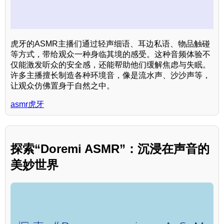
虎牙的ASMR主播们通过轻声细语、耳边私语、物品触碰
等方式，带给观众一种身临其境的感受。这种音频体验不
仅能激发听众的安全感，还能帮助他们缓解焦虑与失眠。
许多主播擅长制造各种环境音，像是流水声、沙沙声等，
让观众仿佛置身于自然之中。
asmr虎牙
探索“Doremi ASMR”：沉浸在声音的
美妙世界