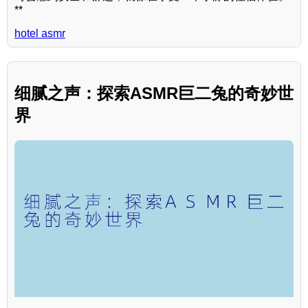
**
hotel asmr
细腻之声：探索ASMR巨二兔的奇妙世
界