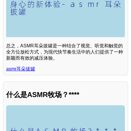
总之，ASMR耳朵拔罐是一种结合了视觉、听觉和触觉的
全方位放松方式，为现代快节奏生活中的人们提供了一种
新颖而有效的减压体验。
asmr耳朵拔罐
什么是ASMR牧场？****