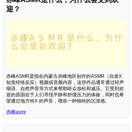
迎？
赤峰ASMR是指在内蒙古赤峰地区创作的ASMR（自发X
知觉经络反应）视频或音频内容，这些作品通常通过轻声
细语、自然声音等方式来帮助听众放松和减压。它受到欢
迎的原因在于人们寻找平静和舒缓压力的体验，同时也希
望通过地方特X 的声音，增添一种独特的沉浸感。
赤峰asmr