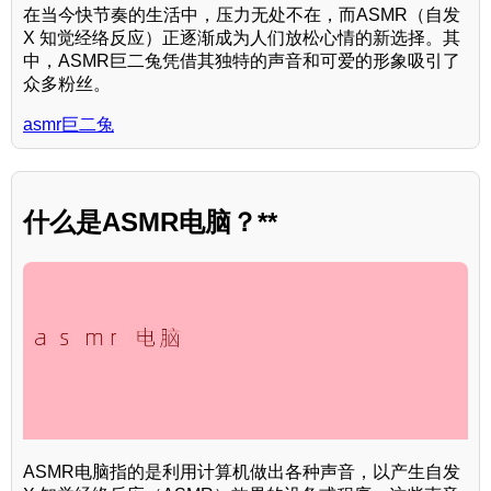
在当今快节奏的生活中，压力无处不在，而ASMR（自发
X 知觉经络反应）正逐渐成为人们放松心情的新选择。其
中，ASMR巨二兔凭借其独特的声音和可爱的形象吸引了
众多粉丝。
asmr巨二兔
什么是ASMR电脑？**
ASMR电脑指的是利用计算机做出各种声音，以产生自发