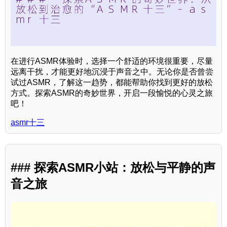
在进行ASMR体验时，选择一个舒适的环境很重要，尽量
远离干扰，才能更好地沉浸于声音之中。无论你是否曾尝
试过ASMR，了解这一趋势，都能帮助你找到更好的放松
方式。探索ASMR的奇妙世界，开启一段愉悦的心灵之旅
吧！
asmr十三
### 探索ASMR小站：放松与平静的声
音之旅