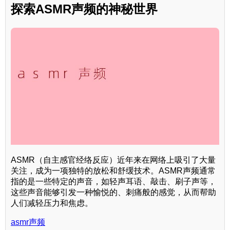
探索ASMR声频的神秘世界
ASMR（自主感官经络反应）近年来在网络上吸引了大量
关注，成为一项独特的放松和舒缓技术。ASMR声频通常
指的是一些特定的声音，如轻声耳语、敲击、刷子声等，
这些声音能够引发一种愉悦的、刺痛般的感觉，从而帮助
人们减轻压力和焦虑。
asmr声频