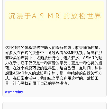
这种独特的体验能够帮助人们缓解焦虑，改善睡眠质量。
许多人在夜晚的疲惫中，通过观看ASMR视频，沉浸在那
些轻柔的声音中，逐渐放松身心，进入梦乡。ASMR的魅
力在于，它不仅仅是一种声音的享受，更是一种心灵的慰
藉。在这个瞬息万变的世界里，给自己留一点时间，静静
感受ASMR带来的放松和宁静，是一种绝妙的自我关怀方
式。在日常生活中，我们应当学会利用这样的。放松工
具，让心灵找到属于自己的平静港湾。
asmr relax