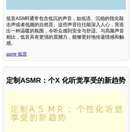
低音ASMR通常包含低沉的声音，如低语、沉稳的指尖敲
击声或者低频的自然音。这些声音往往能深入人心，营造
出一种温暖的氛围，令听众感到安全与舒适。与高频声音
相比，低音具有更强的震撼力，能够更好地传递情感和触
感。
asmr 低音
定制ASMR：个X 化听觉享受的新趋势